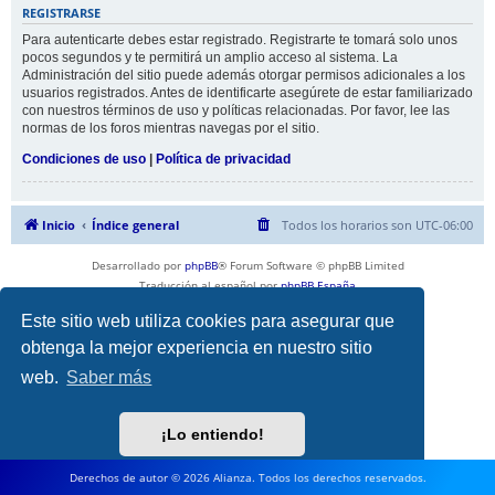
REGISTRARSE
Para autenticarte debes estar registrado. Registrarte te tomará solo unos
pocos segundos y te permitirá un amplio acceso al sistema. La
Administración del sitio puede además otorgar permisos adicionales a los
usuarios registrados. Antes de identificarte asegúrete de estar familiarizado
con nuestros términos de uso y políticas relacionadas. Por favor, lee las
normas de los foros mientras navegas por el sitio.
Condiciones de uso
|
Política de privacidad
Inicio
Índice general
Todos los horarios son
UTC-06:00
Desarrollado por
phpBB
® Forum Software © phpBB Limited
Traducción al español por
phpBB España
Privacidad
|
Condiciones
Este sitio web utiliza cookies para asegurar que
obtenga la mejor experiencia en nuestro sitio
web.
Saber más
¡Lo entiendo!
Derechos de autor © 2026 Alianza. Todos los derechos reservados.