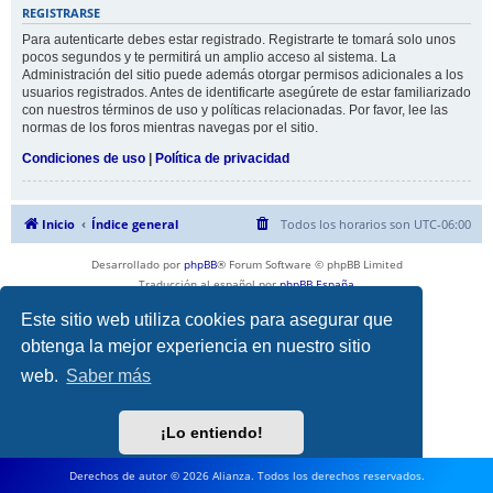
REGISTRARSE
Para autenticarte debes estar registrado. Registrarte te tomará solo unos
pocos segundos y te permitirá un amplio acceso al sistema. La
Administración del sitio puede además otorgar permisos adicionales a los
usuarios registrados. Antes de identificarte asegúrete de estar familiarizado
con nuestros términos de uso y políticas relacionadas. Por favor, lee las
normas de los foros mientras navegas por el sitio.
Condiciones de uso
|
Política de privacidad
Inicio
Índice general
Todos los horarios son
UTC-06:00
Desarrollado por
phpBB
® Forum Software © phpBB Limited
Traducción al español por
phpBB España
Privacidad
|
Condiciones
Este sitio web utiliza cookies para asegurar que
obtenga la mejor experiencia en nuestro sitio
web.
Saber más
¡Lo entiendo!
Derechos de autor © 2026 Alianza. Todos los derechos reservados.