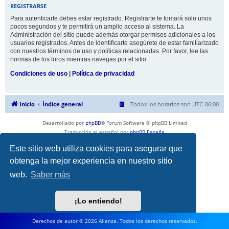
REGISTRARSE
Para autenticarte debes estar registrado. Registrarte te tomará solo unos
pocos segundos y te permitirá un amplio acceso al sistema. La
Administración del sitio puede además otorgar permisos adicionales a los
usuarios registrados. Antes de identificarte asegúrete de estar familiarizado
con nuestros términos de uso y políticas relacionadas. Por favor, lee las
normas de los foros mientras navegas por el sitio.
Condiciones de uso
|
Política de privacidad
Inicio
Índice general
Todos los horarios son
UTC-06:00
Desarrollado por
phpBB
® Forum Software © phpBB Limited
Traducción al español por
phpBB España
Privacidad
|
Condiciones
Este sitio web utiliza cookies para asegurar que
obtenga la mejor experiencia en nuestro sitio
web.
Saber más
¡Lo entiendo!
Derechos de autor © 2026 Alianza. Todos los derechos reservados.