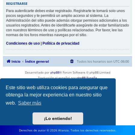
REGISTRARSE
Para autenticarte debes estar registrado. Registrarte te tomará solo unos
pocos segundos y te permitirá un amplio acceso al sistema. La
Administración del sitio puede además otorgar permisos adicionales a los
usuarios registrados. Antes de identificarte asegúrete de estar familiarizado
con nuestros términos de uso y políticas relacionadas. Por favor, lee las
normas de los foros mientras navegas por el sitio.
Condiciones de uso
|
Política de privacidad
Inicio
Índice general
Todos los horarios son
UTC-06:00
Desarrollado por
phpBB
® Forum Software © phpBB Limited
Traducción al español por
phpBB España
Privacidad
|
Condiciones
Este sitio web utiliza cookies para asegurar que
obtenga la mejor experiencia en nuestro sitio
web.
Saber más
¡Lo entiendo!
Derechos de autor © 2026 Alianza. Todos los derechos reservados.