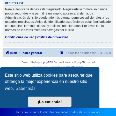
REGISTRARSE
Para autenticarte debes estar registrado. Registrarte te tomará solo unos
pocos segundos y te permitirá un amplio acceso al sistema. La
Administración del sitio puede además otorgar permisos adicionales a los
usuarios registrados. Antes de identificarte asegúrete de estar familiarizado
con nuestros términos de uso y políticas relacionadas. Por favor, lee las
normas de los foros mientras navegas por el sitio.
Condiciones de uso
|
Política de privacidad
Inicio
Índice general
Todos los horarios son
UTC-06:00
Desarrollado por
phpBB
® Forum Software © phpBB Limited
Traducción al español por
phpBB España
Privacidad
|
Condiciones
Este sitio web utiliza cookies para asegurar que
obtenga la mejor experiencia en nuestro sitio
web.
Saber más
¡Lo entiendo!
Derechos de autor © 2026 Alianza. Todos los derechos reservados.