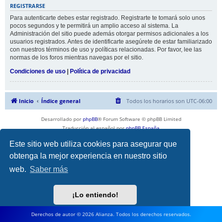
REGISTRARSE
Para autenticarte debes estar registrado. Registrarte te tomará solo unos
pocos segundos y te permitirá un amplio acceso al sistema. La
Administración del sitio puede además otorgar permisos adicionales a los
usuarios registrados. Antes de identificarte asegúrete de estar familiarizado
con nuestros términos de uso y políticas relacionadas. Por favor, lee las
normas de los foros mientras navegas por el sitio.
Condiciones de uso
|
Política de privacidad
Inicio
Índice general
Todos los horarios son
UTC-06:00
Desarrollado por
phpBB
® Forum Software © phpBB Limited
Traducción al español por
phpBB España
Privacidad
|
Condiciones
Este sitio web utiliza cookies para asegurar que
obtenga la mejor experiencia en nuestro sitio
web.
Saber más
¡Lo entiendo!
Derechos de autor © 2026 Alianza. Todos los derechos reservados.