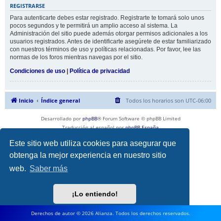
REGISTRARSE
Para autenticarte debes estar registrado. Registrarte te tomará solo unos
pocos segundos y te permitirá un amplio acceso al sistema. La
Administración del sitio puede además otorgar permisos adicionales a los
usuarios registrados. Antes de identificarte asegúrete de estar familiarizado
con nuestros términos de uso y políticas relacionadas. Por favor, lee las
normas de los foros mientras navegas por el sitio.
Condiciones de uso
|
Política de privacidad
Inicio
Índice general
Todos los horarios son
UTC-06:00
Desarrollado por
phpBB
® Forum Software © phpBB Limited
Traducción al español por
phpBB España
Privacidad
|
Condiciones
Este sitio web utiliza cookies para asegurar que
obtenga la mejor experiencia en nuestro sitio
web.
Saber más
¡Lo entiendo!
Derechos de autor © 2026 Alianza. Todos los derechos reservados.