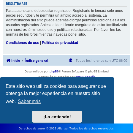
REGISTRARSE
Para autenticarte debes estar registrado. Registrarte te tomará solo unos
pocos segundos y te permitirá un amplio acceso al sistema. La
Administración del sitio puede además otorgar permisos adicionales a los
usuarios registrados. Antes de identificarte asegúrete de estar familiarizado
con nuestros términos de uso y políticas relacionadas. Por favor, lee las
normas de los foros mientras navegas por el sitio.
Condiciones de uso
|
Política de privacidad
Inicio
Índice general
Todos los horarios son
UTC-06:00
Desarrollado por
phpBB
® Forum Software © phpBB Limited
Traducción al español por
phpBB España
Privacidad
|
Condiciones
Este sitio web utiliza cookies para asegurar que
obtenga la mejor experiencia en nuestro sitio
web.
Saber más
¡Lo entiendo!
Derechos de autor © 2026 Alianza. Todos los derechos reservados.