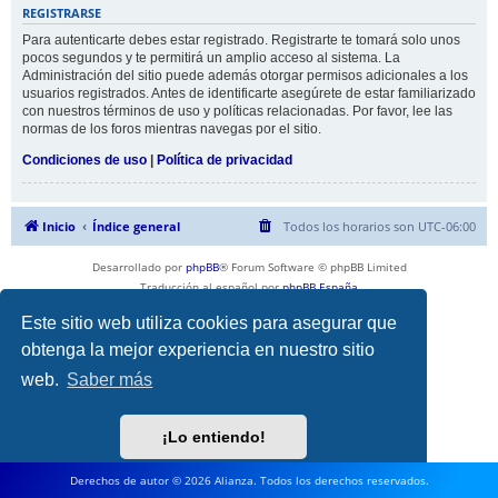
REGISTRARSE
Para autenticarte debes estar registrado. Registrarte te tomará solo unos
pocos segundos y te permitirá un amplio acceso al sistema. La
Administración del sitio puede además otorgar permisos adicionales a los
usuarios registrados. Antes de identificarte asegúrete de estar familiarizado
con nuestros términos de uso y políticas relacionadas. Por favor, lee las
normas de los foros mientras navegas por el sitio.
Condiciones de uso
|
Política de privacidad
Inicio
Índice general
Todos los horarios son
UTC-06:00
Desarrollado por
phpBB
® Forum Software © phpBB Limited
Traducción al español por
phpBB España
Privacidad
|
Condiciones
Este sitio web utiliza cookies para asegurar que
obtenga la mejor experiencia en nuestro sitio
web.
Saber más
¡Lo entiendo!
Derechos de autor © 2026 Alianza. Todos los derechos reservados.