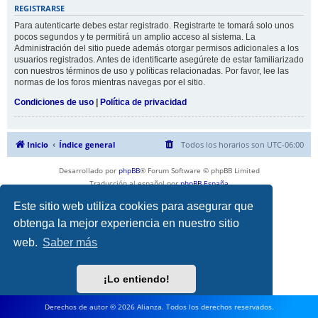
REGISTRARSE
Para autenticarte debes estar registrado. Registrarte te tomará solo unos
pocos segundos y te permitirá un amplio acceso al sistema. La
Administración del sitio puede además otorgar permisos adicionales a los
usuarios registrados. Antes de identificarte asegúrete de estar familiarizado
con nuestros términos de uso y políticas relacionadas. Por favor, lee las
normas de los foros mientras navegas por el sitio.
Condiciones de uso
|
Política de privacidad
Inicio
Índice general
Todos los horarios son
UTC-06:00
Desarrollado por
phpBB
® Forum Software © phpBB Limited
Traducción al español por
phpBB España
Privacidad
|
Condiciones
Este sitio web utiliza cookies para asegurar que
obtenga la mejor experiencia en nuestro sitio
web.
Saber más
¡Lo entiendo!
Derechos de autor © 2026 Alianza. Todos los derechos reservados.