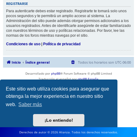
REGISTRARSE
Para autenticarte debes estar registrado. Registrarte te tomará solo unos
pocos segundos y te permitirá un amplio acceso al sistema. La
Administración del sitio puede además otorgar permisos adicionales a los
usuarios registrados. Antes de identificarte asegúrete de estar familiarizado
con nuestros términos de uso y políticas relacionadas. Por favor, lee las
normas de los foros mientras navegas por el sitio.
Condiciones de uso
|
Política de privacidad
Inicio
Índice general
Todos los horarios son
UTC-06:00
Desarrollado por
phpBB
® Forum Software © phpBB Limited
Traducción al español por
phpBB España
Privacidad
|
Condiciones
Este sitio web utiliza cookies para asegurar que
obtenga la mejor experiencia en nuestro sitio
web.
Saber más
¡Lo entiendo!
Derechos de autor © 2026 Alianza. Todos los derechos reservados.