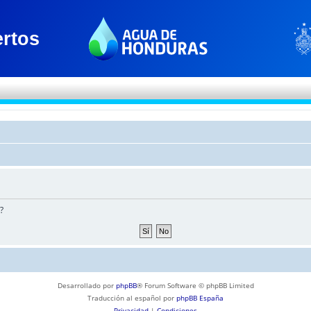
?
Desarrollado por
phpBB
® Forum Software © phpBB Limited
Traducción al español por
phpBB España
Privacidad
|
Condiciones