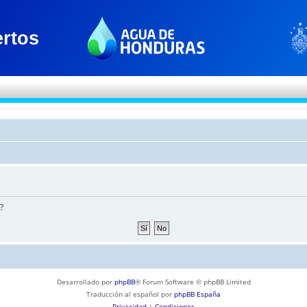
?
Desarrollado por
phpBB
® Forum Software © phpBB Limited
Traducción al español por
phpBB España
Privacidad
|
Condiciones