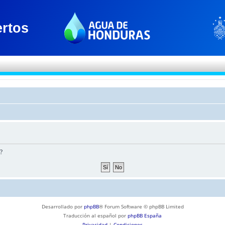
?
Desarrollado por
phpBB
® Forum Software © phpBB Limited
Traducción al español por
phpBB España
Privacidad
|
Condiciones