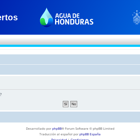
?
Desarrollado por
phpBB
® Forum Software © phpBB Limited
Traducción al español por
phpBB España
Privacidad
|
Condiciones