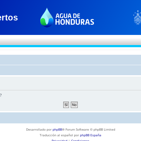
?
Desarrollado por
phpBB
® Forum Software © phpBB Limited
Traducción al español por
phpBB España
Privacidad
|
Condiciones