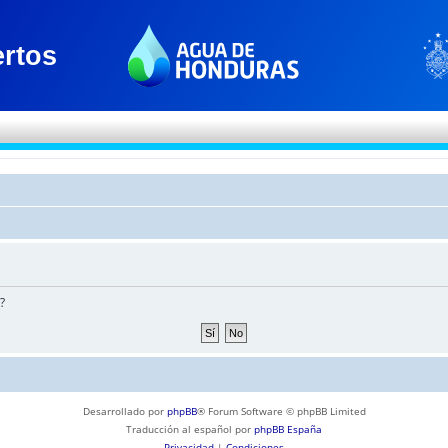
?
Desarrollado por
phpBB
® Forum Software © phpBB Limited
Traducción al español por
phpBB España
Privacidad
|
Condiciones