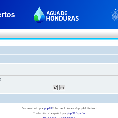
?
Desarrollado por
phpBB
® Forum Software © phpBB Limited
Traducción al español por
phpBB España
Privacidad
|
Condiciones