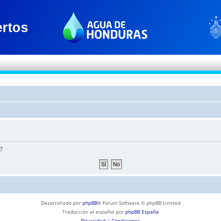
?
Desarrollado por
phpBB
® Forum Software © phpBB Limited
Traducción al español por
phpBB España
Privacidad
|
Condiciones