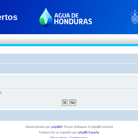
?
Desarrollado por
phpBB
® Forum Software © phpBB Limited
Traducción al español por
phpBB España
Privacidad
|
Condiciones