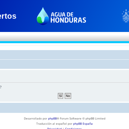
?
Desarrollado por
phpBB
® Forum Software © phpBB Limited
Traducción al español por
phpBB España
Privacidad
|
Condiciones