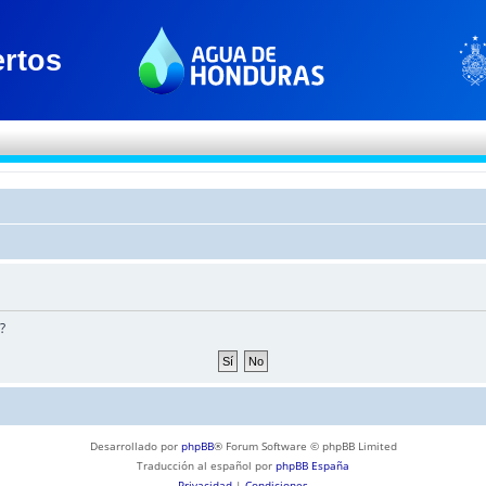
?
Desarrollado por
phpBB
® Forum Software © phpBB Limited
Traducción al español por
phpBB España
Privacidad
|
Condiciones