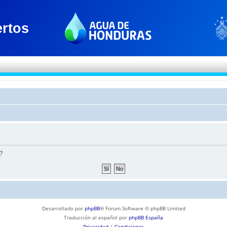
?
Desarrollado por
phpBB
® Forum Software © phpBB Limited
Traducción al español por
phpBB España
Privacidad
|
Condiciones