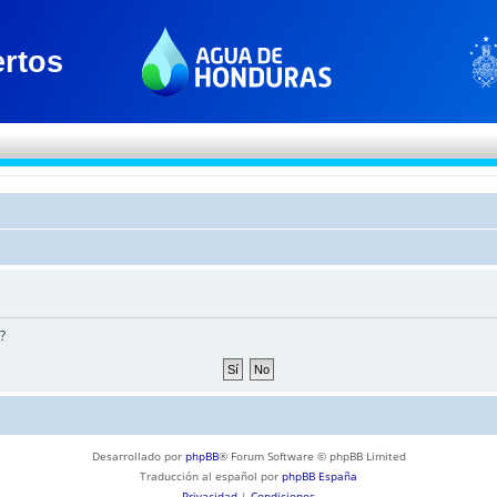
?
Desarrollado por
phpBB
® Forum Software © phpBB Limited
Traducción al español por
phpBB España
Privacidad
|
Condiciones