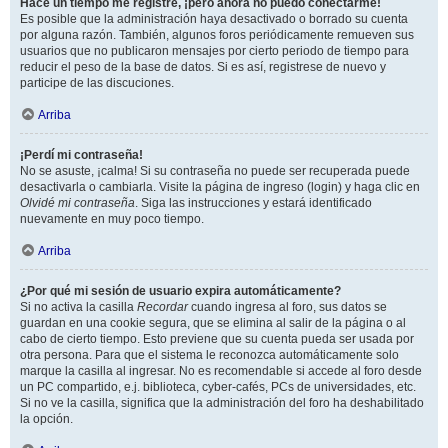
Hace un tiempo me registré, ¡pero ahora no puedo conectarme!
Es posible que la administración haya desactivado o borrado su cuenta
por alguna razón. También, algunos foros periódicamente remueven sus
usuarios que no publicaron mensajes por cierto periodo de tiempo para
reducir el peso de la base de datos. Si es así, registrese de nuevo y
participe de las discuciones.
Arriba
¡Perdí mi contraseña!
No se asuste, ¡calma! Si su contraseña no puede ser recuperada puede
desactivarla o cambiarla. Visite la página de ingreso (login) y haga clic en
Olvidé mi contraseña
. Siga las instrucciones y estará identificado
nuevamente en muy poco tiempo.
Arriba
¿Por qué mi sesión de usuario expira automáticamente?
Si no activa la casilla
Recordar
cuando ingresa al foro, sus datos se
guardan en una cookie segura, que se elimina al salir de la página o al
cabo de cierto tiempo. Esto previene que su cuenta pueda ser usada por
otra persona. Para que el sistema le reconozca automáticamente solo
marque la casilla al ingresar. No es recomendable si accede al foro desde
un PC compartido, e.j. biblioteca, cyber-cafés, PCs de universidades, etc.
Si no ve la casilla, significa que la administración del foro ha deshabilitado
la opción.