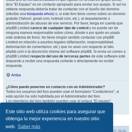
dice "El Equipo" es un contacto apropiado para enviar sus quejas. Si así no
obtiene respuesta debería tratar de contactar con el dueño del dominio
(efectúe una
búsqueda whois
) o, si este foro tiene correo sobre un dominio
gratuito (Yahoo!, gmail.com, hotmail.com, etc.), al departamento o
administración de abusos de ese servicio. Por favor, tenga en cuenta que
phpBB Limited
carece de cualquier tipo de control
y no puede ser de
ninguna manera responsable sobre cómo, dónde o por quién es usado
este sistema de foros. No tiene ningún sentido contactar con phpBB
Limited en relación a asuntos legales (difamación, responsabilidad,
deformación de comentarios, etc.) que no sean con respecto al sitio
phpbb.com o la discreción misma del software phpBB. Si envia un correo a
phpBB Limited
respecto del uso de terceras partes
de este software esté
dispuesto a recibir una respuesta cortante o directamente no recibir
respuesta.
Arriba
¿Cómo puedo ponerme en contacto con un Administrador?
Todos los usuarios del foro pueden usar el formulario “Contáctenos”, si
está opción ha sido habilitada por el Administrador del foro.
Los miembros del foro también pueden usar el enlace "El equipo".
Arriba
Este sitio web utiliza cookies para asegurar que
obtenga la mejor experiencia en nuestro sitio
web.
Saber más
Inicio
Índice general
Todos los horarios son
UTC-06:00