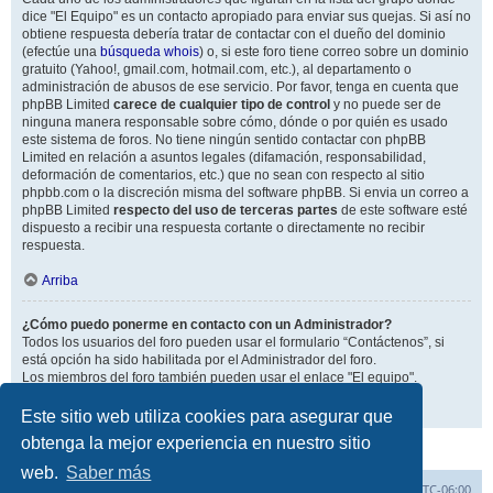
dice "El Equipo" es un contacto apropiado para enviar sus quejas. Si así no
obtiene respuesta debería tratar de contactar con el dueño del dominio
(efectúe una
búsqueda whois
) o, si este foro tiene correo sobre un dominio
gratuito (Yahoo!, gmail.com, hotmail.com, etc.), al departamento o
administración de abusos de ese servicio. Por favor, tenga en cuenta que
phpBB Limited
carece de cualquier tipo de control
y no puede ser de
ninguna manera responsable sobre cómo, dónde o por quién es usado
este sistema de foros. No tiene ningún sentido contactar con phpBB
Limited en relación a asuntos legales (difamación, responsabilidad,
deformación de comentarios, etc.) que no sean con respecto al sitio
phpbb.com o la discreción misma del software phpBB. Si envia un correo a
phpBB Limited
respecto del uso de terceras partes
de este software esté
dispuesto a recibir una respuesta cortante o directamente no recibir
respuesta.
Arriba
¿Cómo puedo ponerme en contacto con un Administrador?
Todos los usuarios del foro pueden usar el formulario “Contáctenos”, si
está opción ha sido habilitada por el Administrador del foro.
Los miembros del foro también pueden usar el enlace "El equipo".
Arriba
Este sitio web utiliza cookies para asegurar que
obtenga la mejor experiencia en nuestro sitio
web.
Saber más
Inicio
Índice general
Todos los horarios son
UTC-06:00