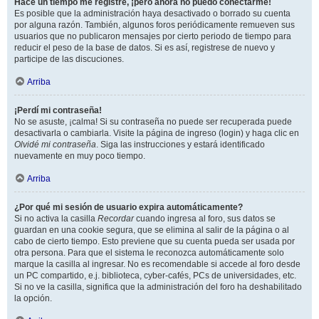
Hace un tiempo me registré, ¡pero ahora no puedo conectarme!
Es posible que la administración haya desactivado o borrado su cuenta
por alguna razón. También, algunos foros periódicamente remueven sus
usuarios que no publicaron mensajes por cierto periodo de tiempo para
reducir el peso de la base de datos. Si es así, registrese de nuevo y
participe de las discuciones.
Arriba
¡Perdí mi contraseña!
No se asuste, ¡calma! Si su contraseña no puede ser recuperada puede
desactivarla o cambiarla. Visite la página de ingreso (login) y haga clic en
Olvidé mi contraseña
. Siga las instrucciones y estará identificado
nuevamente en muy poco tiempo.
Arriba
¿Por qué mi sesión de usuario expira automáticamente?
Si no activa la casilla
Recordar
cuando ingresa al foro, sus datos se
guardan en una cookie segura, que se elimina al salir de la página o al
cabo de cierto tiempo. Esto previene que su cuenta pueda ser usada por
otra persona. Para que el sistema le reconozca automáticamente solo
marque la casilla al ingresar. No es recomendable si accede al foro desde
un PC compartido, e.j. biblioteca, cyber-cafés, PCs de universidades, etc.
Si no ve la casilla, significa que la administración del foro ha deshabilitado
la opción.