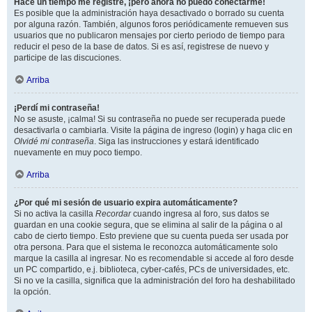
Hace un tiempo me registré, ¡pero ahora no puedo conectarme!
Es posible que la administración haya desactivado o borrado su cuenta
por alguna razón. También, algunos foros periódicamente remueven sus
usuarios que no publicaron mensajes por cierto periodo de tiempo para
reducir el peso de la base de datos. Si es así, registrese de nuevo y
participe de las discuciones.
Arriba
¡Perdí mi contraseña!
No se asuste, ¡calma! Si su contraseña no puede ser recuperada puede
desactivarla o cambiarla. Visite la página de ingreso (login) y haga clic en
Olvidé mi contraseña
. Siga las instrucciones y estará identificado
nuevamente en muy poco tiempo.
Arriba
¿Por qué mi sesión de usuario expira automáticamente?
Si no activa la casilla
Recordar
cuando ingresa al foro, sus datos se
guardan en una cookie segura, que se elimina al salir de la página o al
cabo de cierto tiempo. Esto previene que su cuenta pueda ser usada por
otra persona. Para que el sistema le reconozca automáticamente solo
marque la casilla al ingresar. No es recomendable si accede al foro desde
un PC compartido, e.j. biblioteca, cyber-cafés, PCs de universidades, etc.
Si no ve la casilla, significa que la administración del foro ha deshabilitado
la opción.