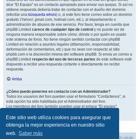
dice "El Equipo" es un contacto apropiado para enviar sus quejas. Si así no
obtiene respuesta debería tratar de contactar con el dueño del dominio
(efectúe una
búsqueda whois
) o, si este foro tiene correo sobre un dominio
gratuito (Yahoo!, gmail.com, hotmail.com, etc.), al departamento o
administración de abusos de ese servicio. Por favor, tenga en cuenta que
phpBB Limited
carece de cualquier tipo de control
y no puede ser de
ninguna manera responsable sobre cómo, dónde o por quién es usado
este sistema de foros. No tiene ningún sentido contactar con phpBB
Limited en relación a asuntos legales (difamación, responsabilidad,
deformación de comentarios, etc.) que no sean con respecto al sitio
phpbb.com o la discreción misma del software phpBB. Si envia un correo a
phpBB Limited
respecto del uso de terceras partes
de este software esté
dispuesto a recibir una respuesta cortante o directamente no recibir
respuesta.
Arriba
¿Cómo puedo ponerme en contacto con un Administrador?
Todos los usuarios del foro pueden usar el formulario “Contáctenos”, si
está opción ha sido habilitada por el Administrador del foro.
Los miembros del foro también pueden usar el enlace "El equipo".
Arriba
Este sitio web utiliza cookies para asegurar que
obtenga la mejor experiencia en nuestro sitio
web.
Saber más
Inicio
Índice general
Todos los horarios son
UTC-06:00