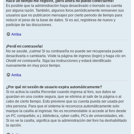
Hace un tiempo me registré, ¡pero ahora no puedo conectarme!
Es posible que la administración haya desactivado o borrado su cuenta
por alguna razón. También, algunos foros periódicamente remueven sus
usuarios que no publicaron mensajes por cierto periodo de tiempo para
reducir el peso de la base de datos. Si es así, registrese de nuevo y
participe de las discuciones.
Arriba
¡Perdí mi contraseña!
No se asuste, ¡calma! Si su contraseña no puede ser recuperada puede
desactivarla o cambiarla. Visite la página de ingreso (login) y haga clic en
Olvidé mi contraseña
. Siga las instrucciones y estará identificado
nuevamente en muy poco tiempo.
Arriba
¿Por qué mi sesión de usuario expira automáticamente?
Si no activa la casilla
Recordar
cuando ingresa al foro, sus datos se
guardan en una cookie segura, que se elimina al salir de la página o al
cabo de cierto tiempo. Esto previene que su cuenta pueda ser usada por
otra persona. Para que el sistema le reconozca automáticamente solo
marque la casilla al ingresar. No es recomendable si accede al foro desde
un PC compartido, e.j. biblioteca, cyber-cafés, PCs de universidades, etc.
Si no ve la casilla, significa que la administración del foro ha deshabilitado
la opción.