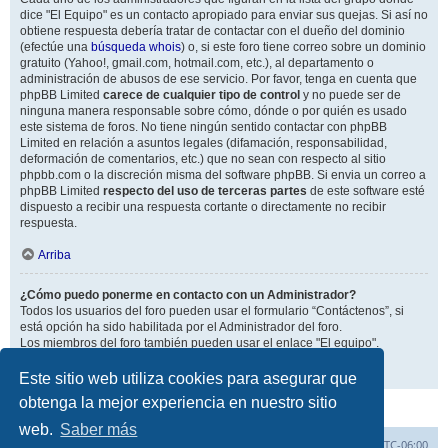
dice "El Equipo" es un contacto apropiado para enviar sus quejas. Si así no
obtiene respuesta debería tratar de contactar con el dueño del dominio
(efectúe una
búsqueda whois
) o, si este foro tiene correo sobre un dominio
gratuito (Yahoo!, gmail.com, hotmail.com, etc.), al departamento o
administración de abusos de ese servicio. Por favor, tenga en cuenta que
phpBB Limited
carece de cualquier tipo de control
y no puede ser de
ninguna manera responsable sobre cómo, dónde o por quién es usado
este sistema de foros. No tiene ningún sentido contactar con phpBB
Limited en relación a asuntos legales (difamación, responsabilidad,
deformación de comentarios, etc.) que no sean con respecto al sitio
phpbb.com o la discreción misma del software phpBB. Si envia un correo a
phpBB Limited
respecto del uso de terceras partes
de este software esté
dispuesto a recibir una respuesta cortante o directamente no recibir
respuesta.
Arriba
¿Cómo puedo ponerme en contacto con un Administrador?
Todos los usuarios del foro pueden usar el formulario “Contáctenos”, si
está opción ha sido habilitada por el Administrador del foro.
Los miembros del foro también pueden usar el enlace "El equipo".
Arriba
Este sitio web utiliza cookies para asegurar que
obtenga la mejor experiencia en nuestro sitio
web.
Saber más
Inicio
Índice general
Todos los horarios son
UTC-06:00