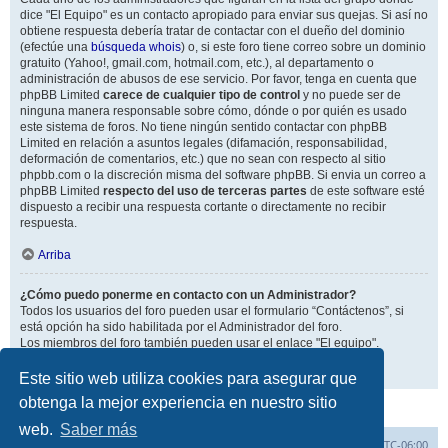
dice "El Equipo" es un contacto apropiado para enviar sus quejas. Si así no
obtiene respuesta debería tratar de contactar con el dueño del dominio
(efectúe una
búsqueda whois
) o, si este foro tiene correo sobre un dominio
gratuito (Yahoo!, gmail.com, hotmail.com, etc.), al departamento o
administración de abusos de ese servicio. Por favor, tenga en cuenta que
phpBB Limited
carece de cualquier tipo de control
y no puede ser de
ninguna manera responsable sobre cómo, dónde o por quién es usado
este sistema de foros. No tiene ningún sentido contactar con phpBB
Limited en relación a asuntos legales (difamación, responsabilidad,
deformación de comentarios, etc.) que no sean con respecto al sitio
phpbb.com o la discreción misma del software phpBB. Si envia un correo a
phpBB Limited
respecto del uso de terceras partes
de este software esté
dispuesto a recibir una respuesta cortante o directamente no recibir
respuesta.
Arriba
¿Cómo puedo ponerme en contacto con un Administrador?
Todos los usuarios del foro pueden usar el formulario “Contáctenos”, si
está opción ha sido habilitada por el Administrador del foro.
Los miembros del foro también pueden usar el enlace "El equipo".
Arriba
Este sitio web utiliza cookies para asegurar que
obtenga la mejor experiencia en nuestro sitio
web.
Saber más
Inicio
Índice general
Todos los horarios son
UTC-06:00