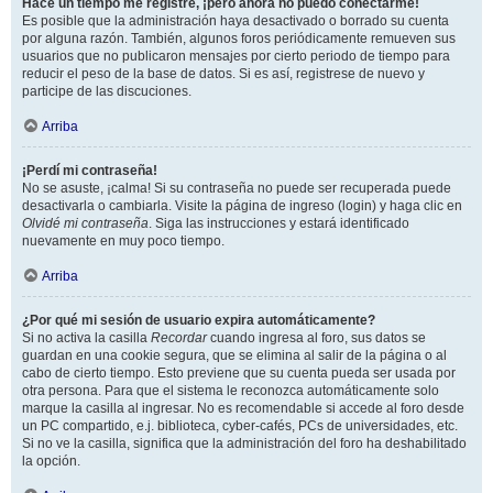
Hace un tiempo me registré, ¡pero ahora no puedo conectarme!
Es posible que la administración haya desactivado o borrado su cuenta
por alguna razón. También, algunos foros periódicamente remueven sus
usuarios que no publicaron mensajes por cierto periodo de tiempo para
reducir el peso de la base de datos. Si es así, registrese de nuevo y
participe de las discuciones.
Arriba
¡Perdí mi contraseña!
No se asuste, ¡calma! Si su contraseña no puede ser recuperada puede
desactivarla o cambiarla. Visite la página de ingreso (login) y haga clic en
Olvidé mi contraseña
. Siga las instrucciones y estará identificado
nuevamente en muy poco tiempo.
Arriba
¿Por qué mi sesión de usuario expira automáticamente?
Si no activa la casilla
Recordar
cuando ingresa al foro, sus datos se
guardan en una cookie segura, que se elimina al salir de la página o al
cabo de cierto tiempo. Esto previene que su cuenta pueda ser usada por
otra persona. Para que el sistema le reconozca automáticamente solo
marque la casilla al ingresar. No es recomendable si accede al foro desde
un PC compartido, e.j. biblioteca, cyber-cafés, PCs de universidades, etc.
Si no ve la casilla, significa que la administración del foro ha deshabilitado
la opción.