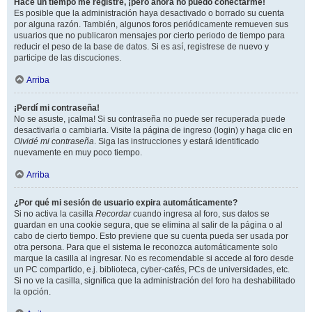
Hace un tiempo me registré, ¡pero ahora no puedo conectarme!
Es posible que la administración haya desactivado o borrado su cuenta
por alguna razón. También, algunos foros periódicamente remueven sus
usuarios que no publicaron mensajes por cierto periodo de tiempo para
reducir el peso de la base de datos. Si es así, registrese de nuevo y
participe de las discuciones.
Arriba
¡Perdí mi contraseña!
No se asuste, ¡calma! Si su contraseña no puede ser recuperada puede
desactivarla o cambiarla. Visite la página de ingreso (login) y haga clic en
Olvidé mi contraseña
. Siga las instrucciones y estará identificado
nuevamente en muy poco tiempo.
Arriba
¿Por qué mi sesión de usuario expira automáticamente?
Si no activa la casilla
Recordar
cuando ingresa al foro, sus datos se
guardan en una cookie segura, que se elimina al salir de la página o al
cabo de cierto tiempo. Esto previene que su cuenta pueda ser usada por
otra persona. Para que el sistema le reconozca automáticamente solo
marque la casilla al ingresar. No es recomendable si accede al foro desde
un PC compartido, e.j. biblioteca, cyber-cafés, PCs de universidades, etc.
Si no ve la casilla, significa que la administración del foro ha deshabilitado
la opción.