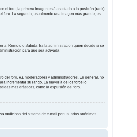
 el foro, la primera imagen está asociada a la posición (rank)
 del foro. La segunda, usualmente una imagen más grande, es
lería, Remoto o Subida. Es la administración quien decide si se
ministración para que sea activada.
o del foro, e.j. moderadores y administradores. En general, no
ara incrementar su rango. La mayoría de los foros lo
didas mas drásticas, como la expulsión del foro.
l uso malicioso del sistema de e-mail por usuarios anónimos.