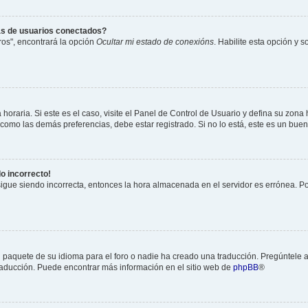
as de usuarios conectados?
os", encontrará la opción
Ocultar mi estado de conexións
. Habilite esta opción y 
horaria. Si este es el caso, visite el Panel de Control de Usuario y defina su zona
 como las demás preferencias, debe estar registrado. Si no lo está, este es un bu
do incorrecto!
 sigue siendo incorrecta, entonces la hora almacenada en el servidor es errónea. P
 paquete de su idioma para el foro o nadie ha creado una traducción. Pregúntele a
 traducción. Puede encontrar más información en el sitio web de
phpBB
®