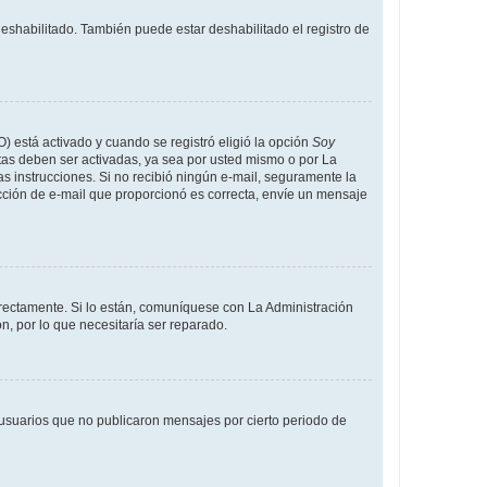
deshabilitado. También puede estar deshabilitado el registro de
O) está activado y cuando se registró eligió la opción
Soy
tas deben ser activadas, ya sea por usted mismo o por La
 las instrucciones. Si no recibió ningún e-mail, seguramente la
rección de e-mail que proporcionó es correcta, envíe un mensaje
rrectamente. Si lo están, comuníquese con La Administración
n, por lo que necesitaría ser reparado.
usuarios que no publicaron mensajes por cierto periodo de