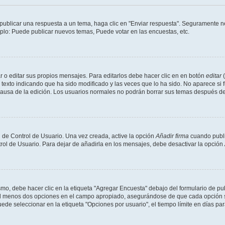
publicar una respuesta a un tema, haga clic en "Enviar respuesta". Seguramente ne
mplo: Puede publicar nuevos temas, Puede votar en las encuestas, etc.
 o editar sus propios mensajes. Para editarlos debe hacer clic en en botón
editar
(
texto indicando que ha sido modificado y las veces que lo ha sido. No aparece si 
a causa de la edición. Los usuarios normales no podrán borrar sus temas después 
 de Control de Usuario. Una vez creada, active la opción
Añadir firma
cuando publi
trol de Usuario. Para dejar de añadirla en los mensajes, debe desactivar la opción
o, debe hacer clic en la etiqueta "Agregar Encuesta" debajo del formulario de publi
 al menos dos opciones en el campo apropiado, asegurándose de que cada opción se
 seleccionar en la etiqueta "Opciones por usuario", el tiempo límite en días para 