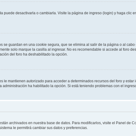
 puede desactivarla o cambiarla. Visite la página de ingreso (login) y haga clic 
os se guardan en una cookie segura, que se elimina al salir de la página o al cab
ente solo marque la casilla al ingresar. No es recomendable si accede al foro des
tración del foro ha deshabilitado la opción.
les le mantienen autorizado para acceder a determinados recursos del foro y estar
 la administración ha habilitado la opción. Si está teniendo problemas con el ingres
 están archivados en nuestra base de datos. Para modificarlos, visite el Panel de 
 sistema le permitirá cambiar sus datos y preferencias.