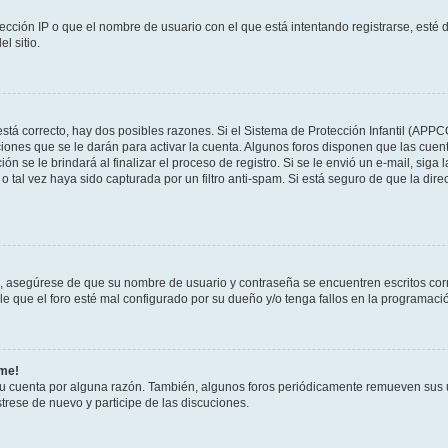
ección IP o que el nombre de usuario con el que está intentando registrarse, esté 
l sitio.
stá correcto, hay dos posibles razones. Si el Sistema de Protección Infantil (APPC
iones que se le darán para activar la cuenta. Algunos foros disponen que las cuen
ón se le brindará al finalizar el proceso de registro. Si se le envió un e-mail, siga
o tal vez haya sido capturada por un filtro anti-spam. Si está seguro de que la di
o, asegúrese de que su nombre de usuario y contraseña se encuentren escritos co
 que el foro esté mal configurado por su dueño y/o tenga fallos en la programació
rme!
su cuenta por alguna razón. También, algunos foros periódicamente remueven sus 
strese de nuevo y participe de las discuciones.