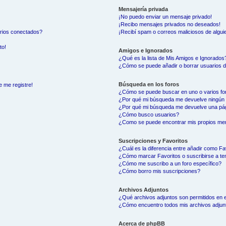
Mensajería privada
¡No puedo enviar un mensaje privado!
¡Recibo mensajes privados no deseados!
arios conectados?
¡Recibí spam o correos maliciosos de alguie
to!
Amigos e Ignorados
¿Qué es la lista de Mis Amigos e Ignorados
¿Cómo se puede añadir o borrar usuarios d
Búsqueda en los foros
e me registre!
¿Cómo se puede buscar en uno o varios fo
¿Por qué mi búsqueda me devuelve ningún 
¿Por qué mi búsqueda me devuelve una pág
¿Cómo busco usuarios?
¿Como se puede encontrar mis propios me
Suscripciones y Favoritos
¿Cuál es la diferencia entre añadir como Fa
¿Cómo marcar Favoritos o suscribirse a t
¿Cómo me suscribo a un foro específico?
¿Cómo borro mis suscripciones?
Archivos Adjuntos
¿Qué archivos adjuntos son permitidos en e
¿Cómo encuentro todos mis archivos adjun
Acerca de phpBB