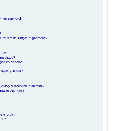
n en este foro!
?
e mi lista de Amigos e Ignorados?
ros?
resultado?
ina en blanco?
nsajes y temas?
vorito y suscribirme a un tema?
emas específicos?
ste foro?
tos?