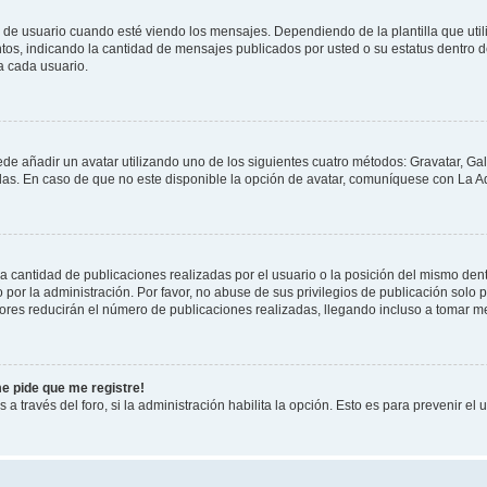
suario cuando esté viendo los mensajes. Dependiendo de la plantilla que utilice
ntos, indicando la cantidad de mensajes publicados por usted o su estatus dentro
a cada usuario.
ede añadir un avatar utilizando uno de los siguientes cuatro métodos: Gravatar, Ga
s. En caso de que no este disponible la opción de avatar, comuníquese con La Ad
cantidad de publicaciones realizadas por el usuario o la posición del mismo dentr
r la administración. Por favor, no abuse de sus privilegios de publicación solo p
ores reducirán el número de publicaciones realizadas, llegando incluso a tomar me
me pide que me registre!
 a través del foro, si la administración habilita la opción. Esto es para prevenir e