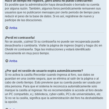
Hace un tiempo me registré, ¡pero ahora no puedo conectarme!
Es posible que la administración haya desactivado o borrado su cuenta
por alguna razón. También, algunos foros periódicamente remueven sus
usuarios que no publicaron mensajes por cierto periodo de tiempo para
reducir el peso de la base de datos. Si es así, registrese de nuevo y
participe de las discuciones.
Arriba
¡Perdí mi contraseña!
No se asuste, ¡calma! Si su contraseña no puede ser recuperada puede
desactivarla o cambiarla. Visite la página de ingreso (login) y haga clic en
Olvidé mi contraseña
. Siga las instrucciones y estará identificado
nuevamente en muy poco tiempo.
Arriba
¿Por qué mi sesión de usuario expira automáticamente?
Si no activa la casilla
Recordar
cuando ingresa al foro, sus datos se
guardan en una cookie segura, que se elimina al salir de la página o al
cabo de cierto tiempo. Esto previene que su cuenta pueda ser usada por
otra persona. Para que el sistema le reconozca automáticamente solo
marque la casilla al ingresar. No es recomendable si accede al foro desde
un PC compartido, e.j. biblioteca, cyber-cafés, PCs de universidades, etc.
Si no ve la casilla, significa que la administración del foro ha deshabilitado
la opción.