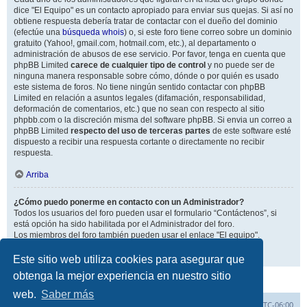
dice "El Equipo" es un contacto apropiado para enviar sus quejas. Si así no
obtiene respuesta debería tratar de contactar con el dueño del dominio
(efectúe una
búsqueda whois
) o, si este foro tiene correo sobre un dominio
gratuito (Yahoo!, gmail.com, hotmail.com, etc.), al departamento o
administración de abusos de ese servicio. Por favor, tenga en cuenta que
phpBB Limited
carece de cualquier tipo de control
y no puede ser de
ninguna manera responsable sobre cómo, dónde o por quién es usado
este sistema de foros. No tiene ningún sentido contactar con phpBB
Limited en relación a asuntos legales (difamación, responsabilidad,
deformación de comentarios, etc.) que no sean con respecto al sitio
phpbb.com o la discreción misma del software phpBB. Si envia un correo a
phpBB Limited
respecto del uso de terceras partes
de este software esté
dispuesto a recibir una respuesta cortante o directamente no recibir
respuesta.
Arriba
¿Cómo puedo ponerme en contacto con un Administrador?
Todos los usuarios del foro pueden usar el formulario “Contáctenos”, si
está opción ha sido habilitada por el Administrador del foro.
Los miembros del foro también pueden usar el enlace "El equipo".
Arriba
Este sitio web utiliza cookies para asegurar que
obtenga la mejor experiencia en nuestro sitio
web.
Saber más
Inicio
Índice general
Todos los horarios son
UTC-06:00