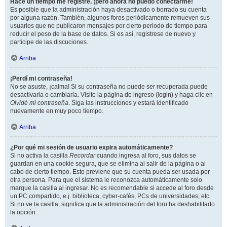
Hace un tiempo me registré, ¡pero ahora no puedo conectarme!
Es posible que la administración haya desactivado o borrado su cuenta
por alguna razón. También, algunos foros periódicamente remueven sus
usuarios que no publicaron mensajes por cierto periodo de tiempo para
reducir el peso de la base de datos. Si es así, registrese de nuevo y
participe de las discuciones.
Arriba
¡Perdí mi contraseña!
No se asuste, ¡calma! Si su contraseña no puede ser recuperada puede
desactivarla o cambiarla. Visite la página de ingreso (login) y haga clic en
Olvidé mi contraseña
. Siga las instrucciones y estará identificado
nuevamente en muy poco tiempo.
Arriba
¿Por qué mi sesión de usuario expira automáticamente?
Si no activa la casilla
Recordar
cuando ingresa al foro, sus datos se
guardan en una cookie segura, que se elimina al salir de la página o al
cabo de cierto tiempo. Esto previene que su cuenta pueda ser usada por
otra persona. Para que el sistema le reconozca automáticamente solo
marque la casilla al ingresar. No es recomendable si accede al foro desde
un PC compartido, e.j. biblioteca, cyber-cafés, PCs de universidades, etc.
Si no ve la casilla, significa que la administración del foro ha deshabilitado
la opción.