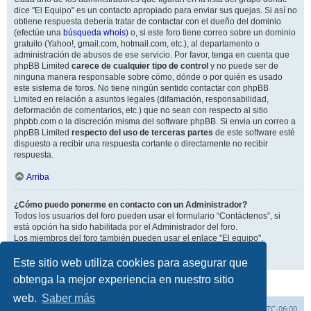
dice "El Equipo" es un contacto apropiado para enviar sus quejas. Si así no
obtiene respuesta debería tratar de contactar con el dueño del dominio
(efectúe una
búsqueda whois
) o, si este foro tiene correo sobre un dominio
gratuito (Yahoo!, gmail.com, hotmail.com, etc.), al departamento o
administración de abusos de ese servicio. Por favor, tenga en cuenta que
phpBB Limited
carece de cualquier tipo de control
y no puede ser de
ninguna manera responsable sobre cómo, dónde o por quién es usado
este sistema de foros. No tiene ningún sentido contactar con phpBB
Limited en relación a asuntos legales (difamación, responsabilidad,
deformación de comentarios, etc.) que no sean con respecto al sitio
phpbb.com o la discreción misma del software phpBB. Si envia un correo a
phpBB Limited
respecto del uso de terceras partes
de este software esté
dispuesto a recibir una respuesta cortante o directamente no recibir
respuesta.
Arriba
¿Cómo puedo ponerme en contacto con un Administrador?
Todos los usuarios del foro pueden usar el formulario “Contáctenos”, si
está opción ha sido habilitada por el Administrador del foro.
Los miembros del foro también pueden usar el enlace "El equipo".
Arriba
Este sitio web utiliza cookies para asegurar que
obtenga la mejor experiencia en nuestro sitio
web.
Saber más
Inicio
Índice general
Todos los horarios son
UTC-06:00