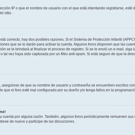
ección IP o que el nombre de usuario con el que está intentando registrarse, esté 
l sitio.
stá correcto, hay dos posibles razones. Si el Sistema de Protección Infantil (APPC
iones que se le darán para activar la cuenta. Algunos foros disponen que las cuen
ón se le brindará al finalizar el proceso de registro. Si se le envió un e-mail, siga
o tal vez haya sido capturada por un filtro anti-spam. Si está seguro de que la di
o, asegúrese de que su nombre de usuario y contraseña se encuentren escritos co
 que el foro esté mal configurado por su dueño y/o tenga fallos en la programació
rme!
su cuenta por alguna razón. También, algunos foros periódicamente remueven sus 
strese de nuevo y participe de las discuciones.