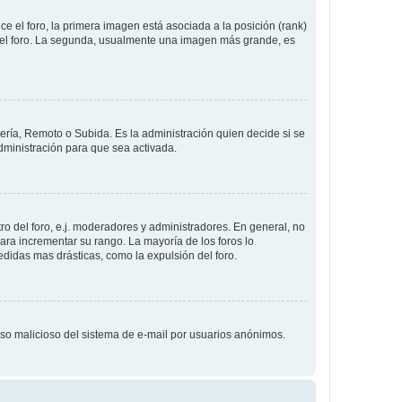
 el foro, la primera imagen está asociada a la posición (rank)
 del foro. La segunda, usualmente una imagen más grande, es
lería, Remoto o Subida. Es la administración quien decide si se
ministración para que sea activada.
o del foro, e.j. moderadores y administradores. En general, no
ara incrementar su rango. La mayoría de los foros lo
didas mas drásticas, como la expulsión del foro.
l uso malicioso del sistema de e-mail por usuarios anónimos.