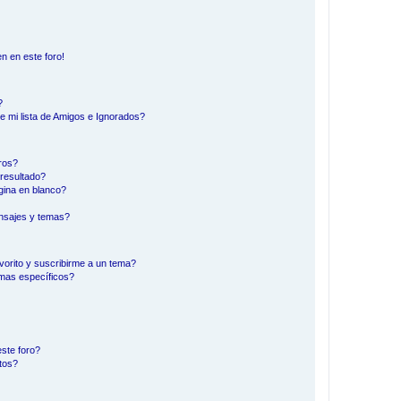
n en este foro!
?
e mi lista de Amigos e Ignorados?
ros?
resultado?
ina en blanco?
nsajes y temas?
vorito y suscribirme a un tema?
emas específicos?
ste foro?
tos?