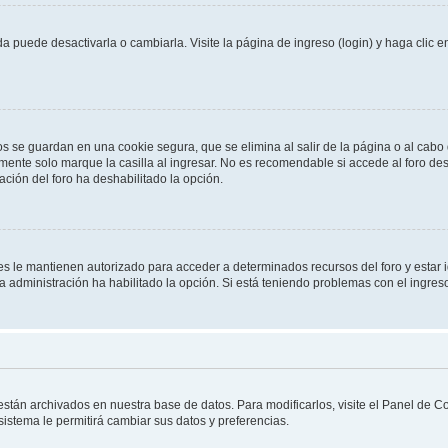
 puede desactivarla o cambiarla. Visite la página de ingreso (login) y haga clic 
os se guardan en una cookie segura, que se elimina al salir de la página o al cab
ente solo marque la casilla al ingresar. No es recomendable si accede al foro des
tración del foro ha deshabilitado la opción.
les le mantienen autorizado para acceder a determinados recursos del foro y estar
 la administración ha habilitado la opción. Si está teniendo problemas con el ingres
 están archivados en nuestra base de datos. Para modificarlos, visite el Panel de 
 sistema le permitirá cambiar sus datos y preferencias.