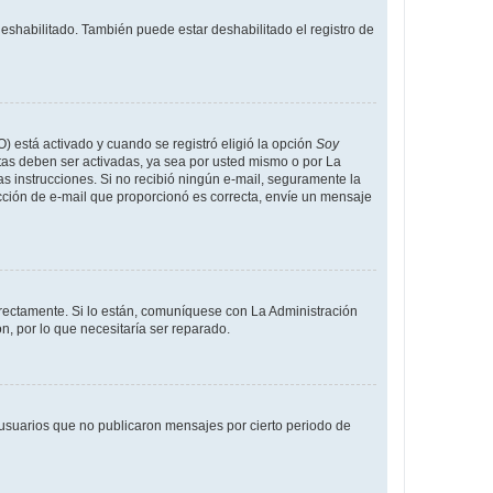
deshabilitado. También puede estar deshabilitado el registro de
O) está activado y cuando se registró eligió la opción
Soy
tas deben ser activadas, ya sea por usted mismo o por La
 las instrucciones. Si no recibió ningún e-mail, seguramente la
rección de e-mail que proporcionó es correcta, envíe un mensaje
rrectamente. Si lo están, comuníquese con La Administración
n, por lo que necesitaría ser reparado.
usuarios que no publicaron mensajes por cierto periodo de