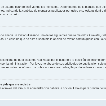
suario cuando esté viendo los mensajes. Dependiendo de la plantilla que utilice
ntos, indicando la cantidad de mensajes publicados por usted o su estatus dentro
a cada usuario.
ede añadir un avatar utilizando uno de los siguientes cuatro métodos: Gravatar, Ga
s. En caso de que no este disponible la opción de avatar, comuníquese con La Ad
cantidad de publicaciones realizadas por el usuario o la posición del mismo dentr
r la administración. Por favor, no abuse de sus privilegios de publicación solo p
ores reducirán el número de publicaciones realizadas, llegando incluso a tomar me
me pide que me registre!
 a través del foro, si la administración habilita la opción. Esto es para prevenir e