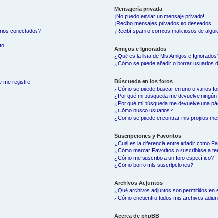
Mensajería privada
¡No puedo enviar un mensaje privado!
¡Recibo mensajes privados no deseados!
arios conectados?
¡Recibí spam o correos maliciosos de alguie
to!
Amigos e Ignorados
¿Qué es la lista de Mis Amigos e Ignorados
¿Cómo se puede añadir o borrar usuarios d
Búsqueda en los foros
e me registre!
¿Cómo se puede buscar en uno o varios fo
¿Por qué mi búsqueda me devuelve ningún 
¿Por qué mi búsqueda me devuelve una pág
¿Cómo busco usuarios?
¿Como se puede encontrar mis propios me
Suscripciones y Favoritos
¿Cuál es la diferencia entre añadir como Fa
¿Cómo marcar Favoritos o suscribirse a t
¿Cómo me suscribo a un foro específico?
¿Cómo borro mis suscripciones?
Archivos Adjuntos
¿Qué archivos adjuntos son permitidos en e
¿Cómo encuentro todos mis archivos adjun
Acerca de phpBB