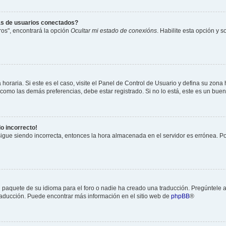
as de usuarios conectados?
os", encontrará la opción
Ocultar mi estado de conexións
. Habilite esta opción y 
horaria. Si este es el caso, visite el Panel de Control de Usuario y defina su zona
 como las demás preferencias, debe estar registrado. Si no lo está, este es un bu
do incorrecto!
 sigue siendo incorrecta, entonces la hora almacenada en el servidor es errónea. P
 paquete de su idioma para el foro o nadie ha creado una traducción. Pregúntele a
 traducción. Puede encontrar más información en el sitio web de
phpBB
®