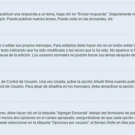
publicar una respuesta a un tema, haga clic en "Enviar respuesta". Seguramente ne
mplo: Puede publicar nuevos temas, Puede votar en las encuestas, etc.
 o editar sus propios mensajes. Para editarlos debe hacer clic en en botón
editar
(
texto indicando que ha sido modificado y las veces que lo ha sido. No aparece si 
a causa de la edición. Los usuarios normales no podrán borrar sus temas después 
 de Control de Usuario. Una vez creada, active la opción
Añadir firma
cuando publi
trol de Usuario. Para dejar de añadirla en los mensajes, debe desactivar la opción
o, debe hacer clic en la etiqueta "Agregar Encuesta" debajo del formulario de publi
 al menos dos opciones en el campo apropiado, asegurándose de que cada opción se
 seleccionar en la etiqueta "Opciones por usuario", el tiempo límite en días para 