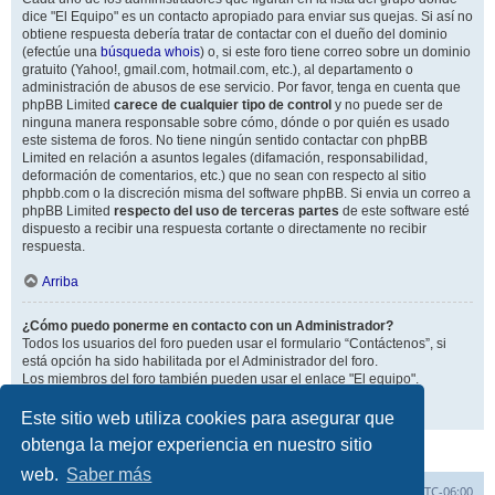
dice "El Equipo" es un contacto apropiado para enviar sus quejas. Si así no
obtiene respuesta debería tratar de contactar con el dueño del dominio
(efectúe una
búsqueda whois
) o, si este foro tiene correo sobre un dominio
gratuito (Yahoo!, gmail.com, hotmail.com, etc.), al departamento o
administración de abusos de ese servicio. Por favor, tenga en cuenta que
phpBB Limited
carece de cualquier tipo de control
y no puede ser de
ninguna manera responsable sobre cómo, dónde o por quién es usado
este sistema de foros. No tiene ningún sentido contactar con phpBB
Limited en relación a asuntos legales (difamación, responsabilidad,
deformación de comentarios, etc.) que no sean con respecto al sitio
phpbb.com o la discreción misma del software phpBB. Si envia un correo a
phpBB Limited
respecto del uso de terceras partes
de este software esté
dispuesto a recibir una respuesta cortante o directamente no recibir
respuesta.
Arriba
¿Cómo puedo ponerme en contacto con un Administrador?
Todos los usuarios del foro pueden usar el formulario “Contáctenos”, si
está opción ha sido habilitada por el Administrador del foro.
Los miembros del foro también pueden usar el enlace "El equipo".
Arriba
Este sitio web utiliza cookies para asegurar que
obtenga la mejor experiencia en nuestro sitio
web.
Saber más
Inicio
Índice general
Todos los horarios son
UTC-06:00