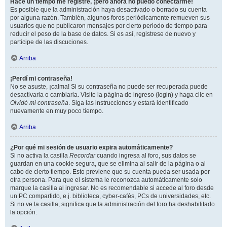
Hace un tiempo me registré, ¡pero ahora no puedo conectarme!
Es posible que la administración haya desactivado o borrado su cuenta
por alguna razón. También, algunos foros periódicamente remueven sus
usuarios que no publicaron mensajes por cierto periodo de tiempo para
reducir el peso de la base de datos. Si es así, registrese de nuevo y
participe de las discuciones.
Arriba
¡Perdí mi contraseña!
No se asuste, ¡calma! Si su contraseña no puede ser recuperada puede
desactivarla o cambiarla. Visite la página de ingreso (login) y haga clic en
Olvidé mi contraseña
. Siga las instrucciones y estará identificado
nuevamente en muy poco tiempo.
Arriba
¿Por qué mi sesión de usuario expira automáticamente?
Si no activa la casilla
Recordar
cuando ingresa al foro, sus datos se
guardan en una cookie segura, que se elimina al salir de la página o al
cabo de cierto tiempo. Esto previene que su cuenta pueda ser usada por
otra persona. Para que el sistema le reconozca automáticamente solo
marque la casilla al ingresar. No es recomendable si accede al foro desde
un PC compartido, e.j. biblioteca, cyber-cafés, PCs de universidades, etc.
Si no ve la casilla, significa que la administración del foro ha deshabilitado
la opción.