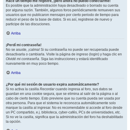
Hace un tiempo me registré, ¡pero ahora no puedo conectarme!
Es posible que la administración haya desactivado o borrado su cuenta
por alguna razón. También, algunos foros periódicamente remueven sus
usuarios que no publicaron mensajes por cierto periodo de tiempo para
reducir el peso de la base de datos. Si es así, registrese de nuevo y
participe de las discuciones.
Arriba
¡Perdí mi contraseña!
No se asuste, ¡calma! Si su contraseña no puede ser recuperada puede
desactivarla o cambiarla. Visite la página de ingreso (login) y haga clic en
Olvidé mi contraseña
. Siga las instrucciones y estará identificado
nuevamente en muy poco tiempo.
Arriba
¿Por qué mi sesión de usuario expira automáticamente?
Si no activa la casilla
Recordar
cuando ingresa al foro, sus datos se
guardan en una cookie segura, que se elimina al salir de la página o al
cabo de cierto tiempo. Esto previene que su cuenta pueda ser usada por
otra persona. Para que el sistema le reconozca automáticamente solo
marque la casilla al ingresar. No es recomendable si accede al foro desde
un PC compartido, e.j. biblioteca, cyber-cafés, PCs de universidades, etc.
Si no ve la casilla, significa que la administración del foro ha deshabilitado
la opción.