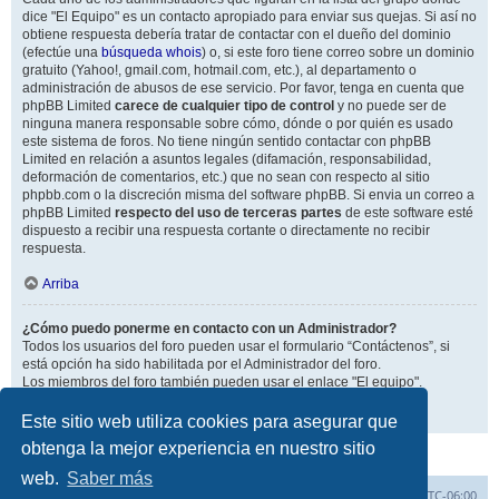
dice "El Equipo" es un contacto apropiado para enviar sus quejas. Si así no
obtiene respuesta debería tratar de contactar con el dueño del dominio
(efectúe una
búsqueda whois
) o, si este foro tiene correo sobre un dominio
gratuito (Yahoo!, gmail.com, hotmail.com, etc.), al departamento o
administración de abusos de ese servicio. Por favor, tenga en cuenta que
phpBB Limited
carece de cualquier tipo de control
y no puede ser de
ninguna manera responsable sobre cómo, dónde o por quién es usado
este sistema de foros. No tiene ningún sentido contactar con phpBB
Limited en relación a asuntos legales (difamación, responsabilidad,
deformación de comentarios, etc.) que no sean con respecto al sitio
phpbb.com o la discreción misma del software phpBB. Si envia un correo a
phpBB Limited
respecto del uso de terceras partes
de este software esté
dispuesto a recibir una respuesta cortante o directamente no recibir
respuesta.
Arriba
¿Cómo puedo ponerme en contacto con un Administrador?
Todos los usuarios del foro pueden usar el formulario “Contáctenos”, si
está opción ha sido habilitada por el Administrador del foro.
Los miembros del foro también pueden usar el enlace "El equipo".
Arriba
Este sitio web utiliza cookies para asegurar que
obtenga la mejor experiencia en nuestro sitio
web.
Saber más
Inicio
Índice general
Todos los horarios son
UTC-06:00