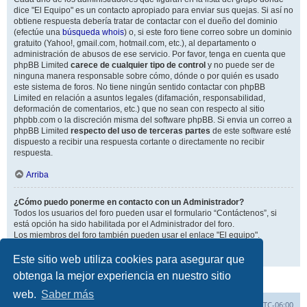
dice "El Equipo" es un contacto apropiado para enviar sus quejas. Si así no
obtiene respuesta debería tratar de contactar con el dueño del dominio
(efectúe una
búsqueda whois
) o, si este foro tiene correo sobre un dominio
gratuito (Yahoo!, gmail.com, hotmail.com, etc.), al departamento o
administración de abusos de ese servicio. Por favor, tenga en cuenta que
phpBB Limited
carece de cualquier tipo de control
y no puede ser de
ninguna manera responsable sobre cómo, dónde o por quién es usado
este sistema de foros. No tiene ningún sentido contactar con phpBB
Limited en relación a asuntos legales (difamación, responsabilidad,
deformación de comentarios, etc.) que no sean con respecto al sitio
phpbb.com o la discreción misma del software phpBB. Si envia un correo a
phpBB Limited
respecto del uso de terceras partes
de este software esté
dispuesto a recibir una respuesta cortante o directamente no recibir
respuesta.
Arriba
¿Cómo puedo ponerme en contacto con un Administrador?
Todos los usuarios del foro pueden usar el formulario “Contáctenos”, si
está opción ha sido habilitada por el Administrador del foro.
Los miembros del foro también pueden usar el enlace "El equipo".
Arriba
Este sitio web utiliza cookies para asegurar que
obtenga la mejor experiencia en nuestro sitio
web.
Saber más
Inicio
Índice general
Todos los horarios son
UTC-06:00