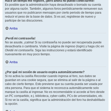
Hace un tiempo me registré, ¡pero ahora no puedo conectarme!
Es posible que la administración haya desactivado o borrado su cuenta
por alguna razón. También, algunos foros periódicamente remueven sus
usuarios que no publicaron mensajes por cierto periodo de tiempo para
reducir el peso de la base de datos. Si es así, registrese de nuevo y
participe de las discuciones.
Arriba
¡Perdí mi contraseña!
No se asuste, ¡calma! Si su contraseña no puede ser recuperada puede
desactivarla o cambiarla. Visite la página de ingreso (login) y haga clic en
Olvidé mi contraseña
. Siga las instrucciones y estará identificado
nuevamente en muy poco tiempo.
Arriba
¿Por qué mi sesión de usuario expira automáticamente?
Si no activa la casilla
Recordar
cuando ingresa al foro, sus datos se
guardan en una cookie segura, que se elimina al salir de la página o al
cabo de cierto tiempo. Esto previene que su cuenta pueda ser usada por
otra persona. Para que el sistema le reconozca automáticamente solo
marque la casilla al ingresar. No es recomendable si accede al foro desde
un PC compartido, e.j. biblioteca, cyber-cafés, PCs de universidades, etc.
Si no ve la casilla, significa que la administración del foro ha deshabilitado
la opción.