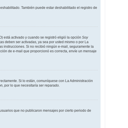
deshabilitado. También puede estar deshabilitado el registro de
O) está activado y cuando se registró eligió la opción
Soy
tas deben ser activadas, ya sea por usted mismo o por La
 las instrucciones. Si no recibió ningún e-mail, seguramente la
rección de e-mail que proporcionó es correcta, envíe un mensaje
rrectamente. Si lo están, comuníquese con La Administración
n, por lo que necesitaría ser reparado.
usuarios que no publicaron mensajes por cierto periodo de