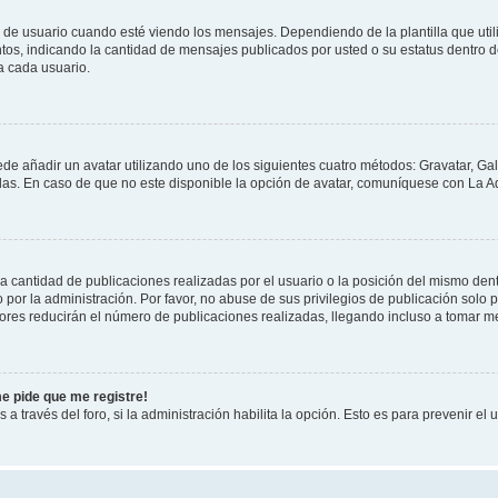
suario cuando esté viendo los mensajes. Dependiendo de la plantilla que utilice
ntos, indicando la cantidad de mensajes publicados por usted o su estatus dentro
a cada usuario.
ede añadir un avatar utilizando uno de los siguientes cuatro métodos: Gravatar, Ga
s. En caso de que no este disponible la opción de avatar, comuníquese con La Ad
cantidad de publicaciones realizadas por el usuario o la posición del mismo dentr
r la administración. Por favor, no abuse de sus privilegios de publicación solo p
ores reducirán el número de publicaciones realizadas, llegando incluso a tomar me
me pide que me registre!
 a través del foro, si la administración habilita la opción. Esto es para prevenir e