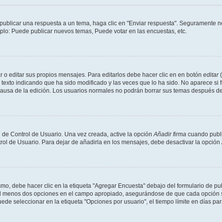
publicar una respuesta a un tema, haga clic en "Enviar respuesta". Seguramente ne
mplo: Puede publicar nuevos temas, Puede votar en las encuestas, etc.
 o editar sus propios mensajes. Para editarlos debe hacer clic en en botón
editar
(
texto indicando que ha sido modificado y las veces que lo ha sido. No aparece si 
a causa de la edición. Los usuarios normales no podrán borrar sus temas después 
 de Control de Usuario. Una vez creada, active la opción
Añadir firma
cuando publi
trol de Usuario. Para dejar de añadirla en los mensajes, debe desactivar la opción
o, debe hacer clic en la etiqueta "Agregar Encuesta" debajo del formulario de publi
 al menos dos opciones en el campo apropiado, asegurándose de que cada opción se
 seleccionar en la etiqueta "Opciones por usuario", el tiempo límite en días para 