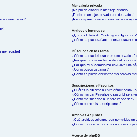
Mensajería privada
¡No puedo enviar un mensaje privado!
¡Recibo mensajes privados no deseados!
arios conectados?
¡Recibí spam o correos maliciosos de alguie
to!
Amigos e Ignorados
¿Qué es la lista de Mis Amigos e Ignorados
¿Cómo se puede añadir o borrar usuarios d
Búsqueda en los foros
e me registre!
¿Cómo se puede buscar en uno o varios fo
¿Por qué mi búsqueda me devuelve ningún 
¿Por qué mi búsqueda me devuelve una pág
¿Cómo busco usuarios?
¿Como se puede encontrar mis propios me
Suscripciones y Favoritos
¿Cuál es la diferencia entre añadir como Fa
¿Cómo marcar Favoritos o suscribirse a t
¿Cómo me suscribo a un foro específico?
¿Cómo borro mis suscripciones?
Archivos Adjuntos
¿Qué archivos adjuntos son permitidos en e
¿Cómo encuentro todos mis archivos adjun
Acerca de phpBB