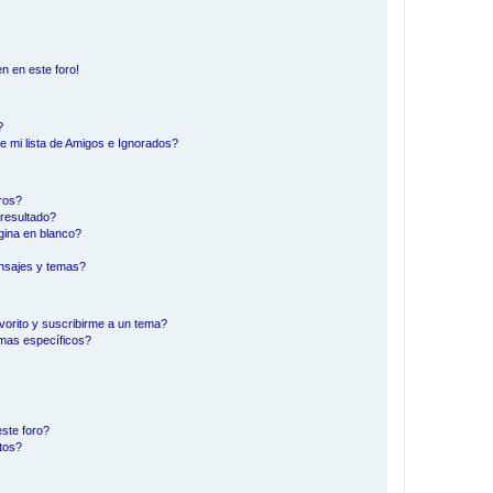
n en este foro!
?
e mi lista de Amigos e Ignorados?
ros?
resultado?
ina en blanco?
nsajes y temas?
vorito y suscribirme a un tema?
emas específicos?
ste foro?
tos?