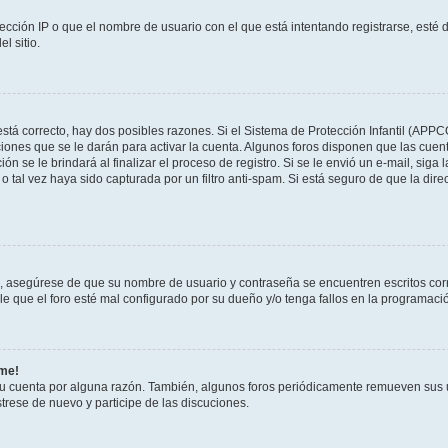
ección IP o que el nombre de usuario con el que está intentando registrarse, esté 
l sitio.
stá correcto, hay dos posibles razones. Si el Sistema de Protección Infantil (APPC
iones que se le darán para activar la cuenta. Algunos foros disponen que las cuen
ón se le brindará al finalizar el proceso de registro. Si se le envió un e-mail, siga
o tal vez haya sido capturada por un filtro anti-spam. Si está seguro de que la di
o, asegúrese de que su nombre de usuario y contraseña se encuentren escritos co
 que el foro esté mal configurado por su dueño y/o tenga fallos en la programació
rme!
su cuenta por alguna razón. También, algunos foros periódicamente remueven sus 
strese de nuevo y participe de las discuciones.