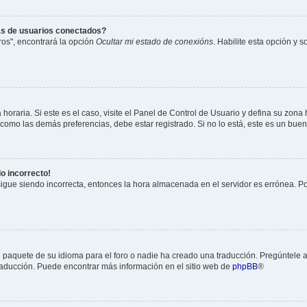
as de usuarios conectados?
os", encontrará la opción
Ocultar mi estado de conexións
. Habilite esta opción y 
horaria. Si este es el caso, visite el Panel de Control de Usuario y defina su zona
 como las demás preferencias, debe estar registrado. Si no lo está, este es un bu
do incorrecto!
 sigue siendo incorrecta, entonces la hora almacenada en el servidor es errónea. P
 paquete de su idioma para el foro o nadie ha creado una traducción. Pregúntele a
 traducción. Puede encontrar más información en el sitio web de
phpBB
®