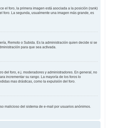
 el foro, la primera imagen está asociada a la posición (rank)
 del foro. La segunda, usualmente una imagen más grande, es
lería, Remoto o Subida. Es la administración quien decide si se
ministración para que sea activada.
o del foro, e.j. moderadores y administradores. En general, no
ara incrementar su rango. La mayoría de los foros lo
didas mas drásticas, como la expulsión del foro.
l uso malicioso del sistema de e-mail por usuarios anónimos.