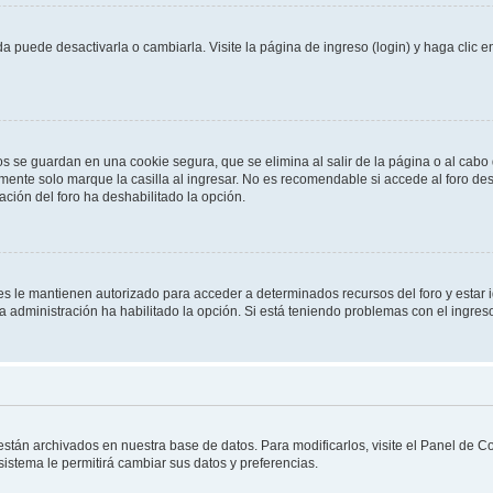
 puede desactivarla o cambiarla. Visite la página de ingreso (login) y haga clic 
os se guardan en una cookie segura, que se elimina al salir de la página o al cab
ente solo marque la casilla al ingresar. No es recomendable si accede al foro des
tración del foro ha deshabilitado la opción.
les le mantienen autorizado para acceder a determinados recursos del foro y estar
 la administración ha habilitado la opción. Si está teniendo problemas con el ingres
 están archivados en nuestra base de datos. Para modificarlos, visite el Panel de 
 sistema le permitirá cambiar sus datos y preferencias.