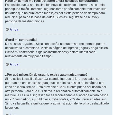
Hace un tiempo me registré, ¡pero ahora no puedo conectarme!
Es posible que la administración haya desactivado o borrado su cuenta
por alguna razón. También, algunos foros periódicamente remueven sus
usuarios que no publicaron mensajes por cierto periodo de tiempo para
reducir el peso de la base de datos. Si es así, registrese de nuevo y
participe de las discuciones.
Arriba
¡Perdí mi contraseña!
No se asuste, ¡calma! Si su contraseña no puede ser recuperada puede
desactivarla o cambiarla. Visite la página de ingreso (login) y haga clic en
Olvidé mi contraseña
. Siga las instrucciones y estará identificado
nuevamente en muy poco tiempo.
Arriba
¿Por qué mi sesión de usuario expira automáticamente?
Si no activa la casilla
Recordar
cuando ingresa al foro, sus datos se
guardan en una cookie segura, que se elimina al salir de la página o al
cabo de cierto tiempo. Esto previene que su cuenta pueda ser usada por
otra persona. Para que el sistema le reconozca automáticamente solo
marque la casilla al ingresar. No es recomendable si accede al foro desde
un PC compartido, e.j. biblioteca, cyber-cafés, PCs de universidades, etc.
Si no ve la casilla, significa que la administración del foro ha deshabilitado
la opción.