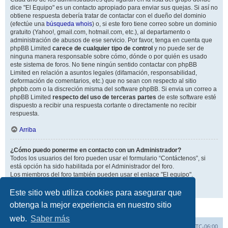
dice "El Equipo" es un contacto apropiado para enviar sus quejas. Si así no
obtiene respuesta debería tratar de contactar con el dueño del dominio
(efectúe una
búsqueda whois
) o, si este foro tiene correo sobre un dominio
gratuito (Yahoo!, gmail.com, hotmail.com, etc.), al departamento o
administración de abusos de ese servicio. Por favor, tenga en cuenta que
phpBB Limited
carece de cualquier tipo de control
y no puede ser de
ninguna manera responsable sobre cómo, dónde o por quién es usado
este sistema de foros. No tiene ningún sentido contactar con phpBB
Limited en relación a asuntos legales (difamación, responsabilidad,
deformación de comentarios, etc.) que no sean con respecto al sitio
phpbb.com o la discreción misma del software phpBB. Si envia un correo a
phpBB Limited
respecto del uso de terceras partes
de este software esté
dispuesto a recibir una respuesta cortante o directamente no recibir
respuesta.
Arriba
¿Cómo puedo ponerme en contacto con un Administrador?
Todos los usuarios del foro pueden usar el formulario “Contáctenos”, si
está opción ha sido habilitada por el Administrador del foro.
Los miembros del foro también pueden usar el enlace "El equipo".
Arriba
Este sitio web utiliza cookies para asegurar que
obtenga la mejor experiencia en nuestro sitio
web.
Saber más
Inicio
Índice general
Todos los horarios son
UTC-06:00