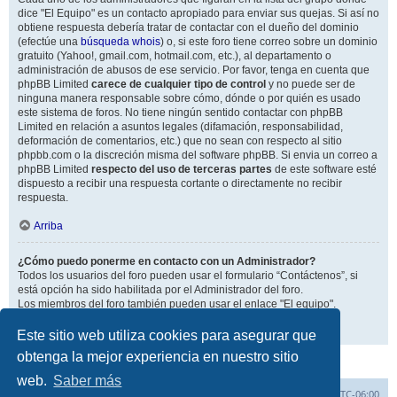
dice "El Equipo" es un contacto apropiado para enviar sus quejas. Si así no
obtiene respuesta debería tratar de contactar con el dueño del dominio
(efectúe una
búsqueda whois
) o, si este foro tiene correo sobre un dominio
gratuito (Yahoo!, gmail.com, hotmail.com, etc.), al departamento o
administración de abusos de ese servicio. Por favor, tenga en cuenta que
phpBB Limited
carece de cualquier tipo de control
y no puede ser de
ninguna manera responsable sobre cómo, dónde o por quién es usado
este sistema de foros. No tiene ningún sentido contactar con phpBB
Limited en relación a asuntos legales (difamación, responsabilidad,
deformación de comentarios, etc.) que no sean con respecto al sitio
phpbb.com o la discreción misma del software phpBB. Si envia un correo a
phpBB Limited
respecto del uso de terceras partes
de este software esté
dispuesto a recibir una respuesta cortante o directamente no recibir
respuesta.
Arriba
¿Cómo puedo ponerme en contacto con un Administrador?
Todos los usuarios del foro pueden usar el formulario “Contáctenos”, si
está opción ha sido habilitada por el Administrador del foro.
Los miembros del foro también pueden usar el enlace "El equipo".
Arriba
Este sitio web utiliza cookies para asegurar que
obtenga la mejor experiencia en nuestro sitio
web.
Saber más
Inicio
Índice general
Todos los horarios son
UTC-06:00