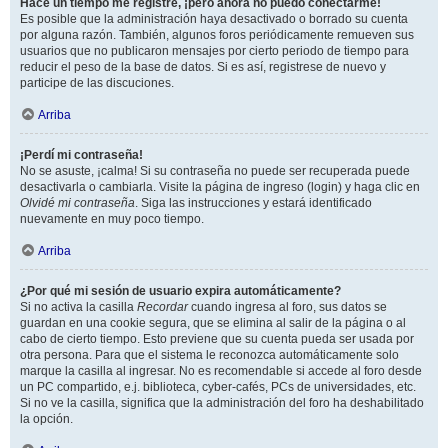
Hace un tiempo me registré, ¡pero ahora no puedo conectarme!
Es posible que la administración haya desactivado o borrado su cuenta
por alguna razón. También, algunos foros periódicamente remueven sus
usuarios que no publicaron mensajes por cierto periodo de tiempo para
reducir el peso de la base de datos. Si es así, registrese de nuevo y
participe de las discuciones.
Arriba
¡Perdí mi contraseña!
No se asuste, ¡calma! Si su contraseña no puede ser recuperada puede
desactivarla o cambiarla. Visite la página de ingreso (login) y haga clic en
Olvidé mi contraseña
. Siga las instrucciones y estará identificado
nuevamente en muy poco tiempo.
Arriba
¿Por qué mi sesión de usuario expira automáticamente?
Si no activa la casilla
Recordar
cuando ingresa al foro, sus datos se
guardan en una cookie segura, que se elimina al salir de la página o al
cabo de cierto tiempo. Esto previene que su cuenta pueda ser usada por
otra persona. Para que el sistema le reconozca automáticamente solo
marque la casilla al ingresar. No es recomendable si accede al foro desde
un PC compartido, e.j. biblioteca, cyber-cafés, PCs de universidades, etc.
Si no ve la casilla, significa que la administración del foro ha deshabilitado
la opción.