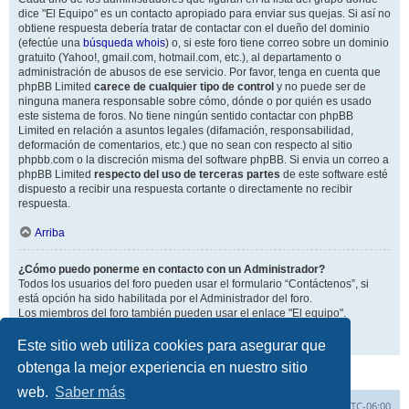
dice "El Equipo" es un contacto apropiado para enviar sus quejas. Si así no
obtiene respuesta debería tratar de contactar con el dueño del dominio
(efectúe una
búsqueda whois
) o, si este foro tiene correo sobre un dominio
gratuito (Yahoo!, gmail.com, hotmail.com, etc.), al departamento o
administración de abusos de ese servicio. Por favor, tenga en cuenta que
phpBB Limited
carece de cualquier tipo de control
y no puede ser de
ninguna manera responsable sobre cómo, dónde o por quién es usado
este sistema de foros. No tiene ningún sentido contactar con phpBB
Limited en relación a asuntos legales (difamación, responsabilidad,
deformación de comentarios, etc.) que no sean con respecto al sitio
phpbb.com o la discreción misma del software phpBB. Si envia un correo a
phpBB Limited
respecto del uso de terceras partes
de este software esté
dispuesto a recibir una respuesta cortante o directamente no recibir
respuesta.
Arriba
¿Cómo puedo ponerme en contacto con un Administrador?
Todos los usuarios del foro pueden usar el formulario “Contáctenos”, si
está opción ha sido habilitada por el Administrador del foro.
Los miembros del foro también pueden usar el enlace "El equipo".
Arriba
Este sitio web utiliza cookies para asegurar que
obtenga la mejor experiencia en nuestro sitio
web.
Saber más
Inicio
Índice general
Todos los horarios son
UTC-06:00