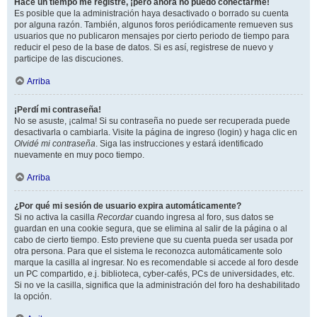
Hace un tiempo me registré, ¡pero ahora no puedo conectarme!
Es posible que la administración haya desactivado o borrado su cuenta
por alguna razón. También, algunos foros periódicamente remueven sus
usuarios que no publicaron mensajes por cierto periodo de tiempo para
reducir el peso de la base de datos. Si es así, registrese de nuevo y
participe de las discuciones.
Arriba
¡Perdí mi contraseña!
No se asuste, ¡calma! Si su contraseña no puede ser recuperada puede
desactivarla o cambiarla. Visite la página de ingreso (login) y haga clic en
Olvidé mi contraseña
. Siga las instrucciones y estará identificado
nuevamente en muy poco tiempo.
Arriba
¿Por qué mi sesión de usuario expira automáticamente?
Si no activa la casilla
Recordar
cuando ingresa al foro, sus datos se
guardan en una cookie segura, que se elimina al salir de la página o al
cabo de cierto tiempo. Esto previene que su cuenta pueda ser usada por
otra persona. Para que el sistema le reconozca automáticamente solo
marque la casilla al ingresar. No es recomendable si accede al foro desde
un PC compartido, e.j. biblioteca, cyber-cafés, PCs de universidades, etc.
Si no ve la casilla, significa que la administración del foro ha deshabilitado
la opción.