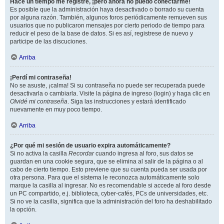
Hace un tiempo me registré, ¡pero ahora no puedo conectarme!
Es posible que la administración haya desactivado o borrado su cuenta
por alguna razón. También, algunos foros periódicamente remueven sus
usuarios que no publicaron mensajes por cierto periodo de tiempo para
reducir el peso de la base de datos. Si es así, registrese de nuevo y
participe de las discuciones.
Arriba
¡Perdí mi contraseña!
No se asuste, ¡calma! Si su contraseña no puede ser recuperada puede
desactivarla o cambiarla. Visite la página de ingreso (login) y haga clic en
Olvidé mi contraseña
. Siga las instrucciones y estará identificado
nuevamente en muy poco tiempo.
Arriba
¿Por qué mi sesión de usuario expira automáticamente?
Si no activa la casilla
Recordar
cuando ingresa al foro, sus datos se
guardan en una cookie segura, que se elimina al salir de la página o al
cabo de cierto tiempo. Esto previene que su cuenta pueda ser usada por
otra persona. Para que el sistema le reconozca automáticamente solo
marque la casilla al ingresar. No es recomendable si accede al foro desde
un PC compartido, e.j. biblioteca, cyber-cafés, PCs de universidades, etc.
Si no ve la casilla, significa que la administración del foro ha deshabilitado
la opción.