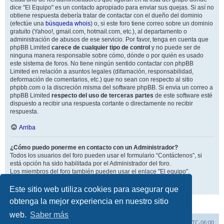
dice "El Equipo" es un contacto apropiado para enviar sus quejas. Si así no
obtiene respuesta debería tratar de contactar con el dueño del dominio
(efectúe una
búsqueda whois
) o, si este foro tiene correo sobre un dominio
gratuito (Yahoo!, gmail.com, hotmail.com, etc.), al departamento o
administración de abusos de ese servicio. Por favor, tenga en cuenta que
phpBB Limited
carece de cualquier tipo de control
y no puede ser de
ninguna manera responsable sobre cómo, dónde o por quién es usado
este sistema de foros. No tiene ningún sentido contactar con phpBB
Limited en relación a asuntos legales (difamación, responsabilidad,
deformación de comentarios, etc.) que no sean con respecto al sitio
phpbb.com o la discreción misma del software phpBB. Si envia un correo a
phpBB Limited
respecto del uso de terceras partes
de este software esté
dispuesto a recibir una respuesta cortante o directamente no recibir
respuesta.
Arriba
¿Cómo puedo ponerme en contacto con un Administrador?
Todos los usuarios del foro pueden usar el formulario “Contáctenos”, si
está opción ha sido habilitada por el Administrador del foro.
Los miembros del foro también pueden usar el enlace "El equipo".
Arriba
Este sitio web utiliza cookies para asegurar que
obtenga la mejor experiencia en nuestro sitio
web.
Saber más
Inicio
Índice general
Todos los horarios son
UTC-06:00