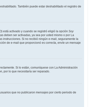
deshabilitado. También puede estar deshabilitado el registro de
O) está activado y cuando se registró eligió la opción
Soy
tas deben ser activadas, ya sea por usted mismo o por La
 las instrucciones. Si no recibió ningún e-mail, seguramente la
rección de e-mail que proporcionó es correcta, envíe un mensaje
rrectamente. Si lo están, comuníquese con La Administración
n, por lo que necesitaría ser reparado.
usuarios que no publicaron mensajes por cierto periodo de