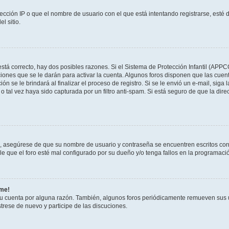
ección IP o que el nombre de usuario con el que está intentando registrarse, esté 
l sitio.
stá correcto, hay dos posibles razones. Si el Sistema de Protección Infantil (APPC
iones que se le darán para activar la cuenta. Algunos foros disponen que las cuen
ón se le brindará al finalizar el proceso de registro. Si se le envió un e-mail, siga
o tal vez haya sido capturada por un filtro anti-spam. Si está seguro de que la di
o, asegúrese de que su nombre de usuario y contraseña se encuentren escritos co
 que el foro esté mal configurado por su dueño y/o tenga fallos en la programació
rme!
su cuenta por alguna razón. También, algunos foros periódicamente remueven sus 
strese de nuevo y participe de las discuciones.