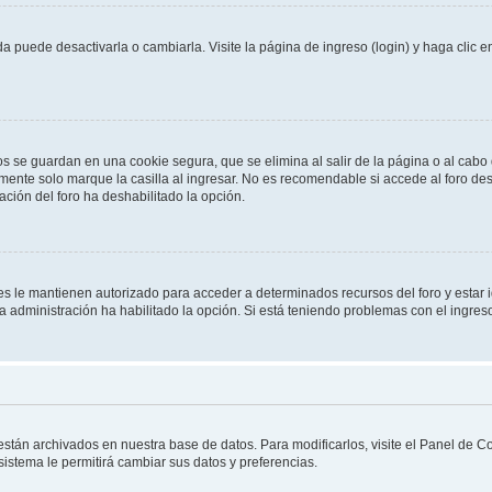
 puede desactivarla o cambiarla. Visite la página de ingreso (login) y haga clic 
os se guardan en una cookie segura, que se elimina al salir de la página o al cab
ente solo marque la casilla al ingresar. No es recomendable si accede al foro des
tración del foro ha deshabilitado la opción.
les le mantienen autorizado para acceder a determinados recursos del foro y estar
 la administración ha habilitado la opción. Si está teniendo problemas con el ingres
 están archivados en nuestra base de datos. Para modificarlos, visite el Panel de 
 sistema le permitirá cambiar sus datos y preferencias.