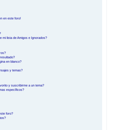
n en este foro!
?
e mi lista de Amigos e Ignorados?
ros?
resultado?
ina en blanco?
nsajes y temas?
vorito y suscribirme a un tema?
emas específicos?
ste foro?
tos?