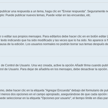
publicar una respuesta a un tema, haga clic en "Enviar respuesta". Seguramente ne
mplo: Puede publicar nuevos temas, Puede votar en las encuestas, etc.
 o editar sus propios mensajes. Para editarlos debe hacer clic en en botón
editar
(
texto indicando que ha sido modificado y las veces que lo ha sido. No aparece si 
a causa de la edición. Los usuarios normales no podrán borrar sus temas después 
 de Control de Usuario. Una vez creada, active la opción
Añadir firma
cuando publi
trol de Usuario. Para dejar de añadirla en los mensajes, debe desactivar la opción
o, debe hacer clic en la etiqueta "Agregar Encuesta" debajo del formulario de publi
 al menos dos opciones en el campo apropiado, asegurándose de que cada opción se
 seleccionar en la etiqueta "Opciones por usuario", el tiempo límite en días para 