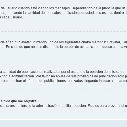
suario cuando esté viendo los mensajes. Dependiendo de la plantilla que utilice
ntos, indicando la cantidad de mensajes publicados por usted o su estatus dentro
a cada usuario.
ede añadir un avatar utilizando uno de los siguientes cuatro métodos: Gravatar, Ga
s. En caso de que no este disponible la opción de avatar, comuníquese con La Ad
cantidad de publicaciones realizadas por el usuario o la posición del mismo dentr
r la administración. Por favor, no abuse de sus privilegios de publicación solo p
ores reducirán el número de publicaciones realizadas, llegando incluso a tomar me
me pide que me registre!
 a través del foro, si la administración habilita la opción. Esto es para prevenir e