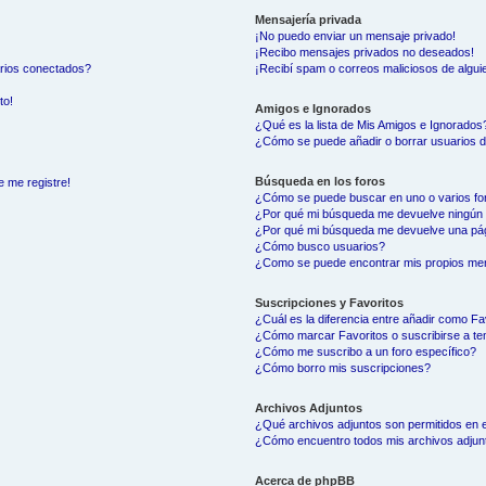
Mensajería privada
¡No puedo enviar un mensaje privado!
¡Recibo mensajes privados no deseados!
arios conectados?
¡Recibí spam o correos maliciosos de alguie
to!
Amigos e Ignorados
¿Qué es la lista de Mis Amigos e Ignorados
¿Cómo se puede añadir o borrar usuarios d
Búsqueda en los foros
e me registre!
¿Cómo se puede buscar en uno o varios fo
¿Por qué mi búsqueda me devuelve ningún 
¿Por qué mi búsqueda me devuelve una pág
¿Cómo busco usuarios?
¿Como se puede encontrar mis propios me
Suscripciones y Favoritos
¿Cuál es la diferencia entre añadir como Fa
¿Cómo marcar Favoritos o suscribirse a t
¿Cómo me suscribo a un foro específico?
¿Cómo borro mis suscripciones?
Archivos Adjuntos
¿Qué archivos adjuntos son permitidos en e
¿Cómo encuentro todos mis archivos adjun
Acerca de phpBB