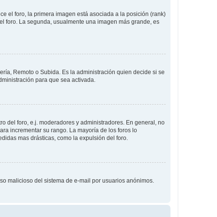
 el foro, la primera imagen está asociada a la posición (rank)
 del foro. La segunda, usualmente una imagen más grande, es
lería, Remoto o Subida. Es la administración quien decide si se
ministración para que sea activada.
o del foro, e.j. moderadores y administradores. En general, no
ara incrementar su rango. La mayoría de los foros lo
didas mas drásticas, como la expulsión del foro.
l uso malicioso del sistema de e-mail por usuarios anónimos.