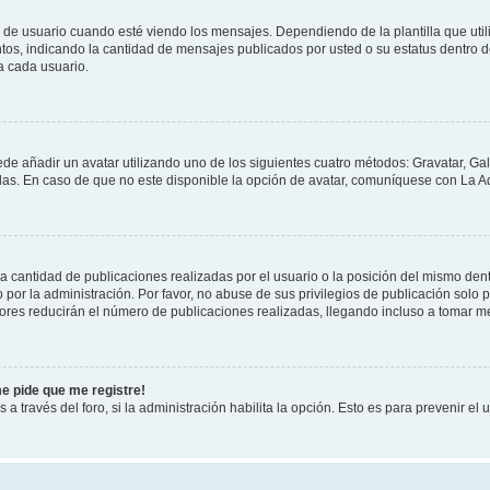
suario cuando esté viendo los mensajes. Dependiendo de la plantilla que utilice
ntos, indicando la cantidad de mensajes publicados por usted o su estatus dentro
a cada usuario.
ede añadir un avatar utilizando uno de los siguientes cuatro métodos: Gravatar, Ga
s. En caso de que no este disponible la opción de avatar, comuníquese con La Ad
cantidad de publicaciones realizadas por el usuario o la posición del mismo dentr
r la administración. Por favor, no abuse de sus privilegios de publicación solo p
ores reducirán el número de publicaciones realizadas, llegando incluso a tomar me
me pide que me registre!
 a través del foro, si la administración habilita la opción. Esto es para prevenir e