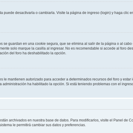
 puede desactivarla o cambiarla. Visite la página de ingreso (login) y haga clic 
os se guardan en una cookie segura, que se elimina al salir de la página o al cab
ente solo marque la casilla al ingresar. No es recomendable si accede al foro des
tración del foro ha deshabilitado la opción.
les le mantienen autorizado para acceder a determinados recursos del foro y estar
 la administración ha habilitado la opción. Si está teniendo problemas con el ingres
 están archivados en nuestra base de datos. Para modificarlos, visite el Panel de 
 sistema le permitirá cambiar sus datos y preferencias.