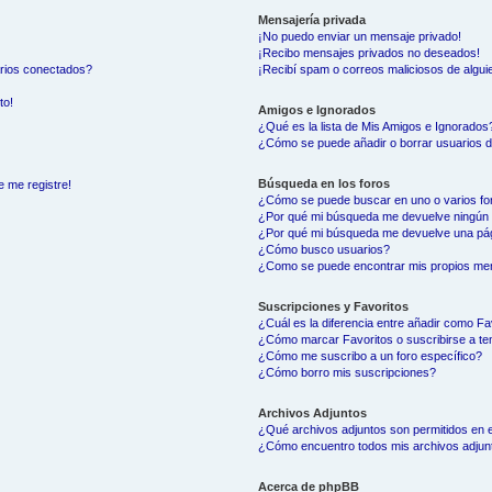
Mensajería privada
¡No puedo enviar un mensaje privado!
¡Recibo mensajes privados no deseados!
arios conectados?
¡Recibí spam o correos maliciosos de alguie
to!
Amigos e Ignorados
¿Qué es la lista de Mis Amigos e Ignorados
¿Cómo se puede añadir o borrar usuarios d
Búsqueda en los foros
e me registre!
¿Cómo se puede buscar en uno o varios fo
¿Por qué mi búsqueda me devuelve ningún 
¿Por qué mi búsqueda me devuelve una pág
¿Cómo busco usuarios?
¿Como se puede encontrar mis propios me
Suscripciones y Favoritos
¿Cuál es la diferencia entre añadir como Fa
¿Cómo marcar Favoritos o suscribirse a t
¿Cómo me suscribo a un foro específico?
¿Cómo borro mis suscripciones?
Archivos Adjuntos
¿Qué archivos adjuntos son permitidos en e
¿Cómo encuentro todos mis archivos adjun
Acerca de phpBB