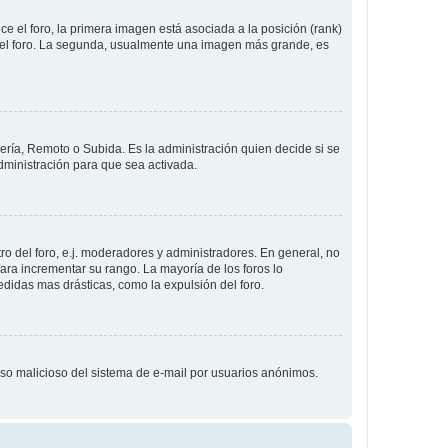
 el foro, la primera imagen está asociada a la posición (rank)
 del foro. La segunda, usualmente una imagen más grande, es
lería, Remoto o Subida. Es la administración quien decide si se
ministración para que sea activada.
o del foro, e.j. moderadores y administradores. En general, no
ara incrementar su rango. La mayoría de los foros lo
didas mas drásticas, como la expulsión del foro.
l uso malicioso del sistema de e-mail por usuarios anónimos.