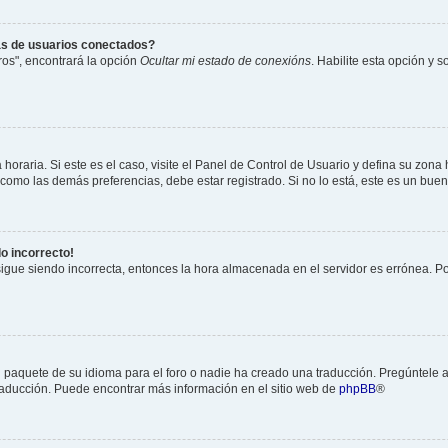
as de usuarios conectados?
os", encontrará la opción
Ocultar mi estado de conexións
. Habilite esta opción y 
horaria. Si este es el caso, visite el Panel de Control de Usuario y defina su zona
 como las demás preferencias, debe estar registrado. Si no lo está, este es un bu
do incorrecto!
 sigue siendo incorrecta, entonces la hora almacenada en el servidor es errónea. P
 paquete de su idioma para el foro o nadie ha creado una traducción. Pregúntele a
 traducción. Puede encontrar más información en el sitio web de
phpBB
®