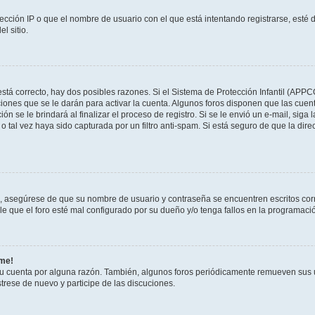
ección IP o que el nombre de usuario con el que está intentando registrarse, esté 
l sitio.
stá correcto, hay dos posibles razones. Si el Sistema de Protección Infantil (APPC
iones que se le darán para activar la cuenta. Algunos foros disponen que las cuen
ón se le brindará al finalizar el proceso de registro. Si se le envió un e-mail, siga
o tal vez haya sido capturada por un filtro anti-spam. Si está seguro de que la di
o, asegúrese de que su nombre de usuario y contraseña se encuentren escritos co
 que el foro esté mal configurado por su dueño y/o tenga fallos en la programació
rme!
su cuenta por alguna razón. También, algunos foros periódicamente remueven sus 
strese de nuevo y participe de las discuciones.