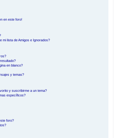
n en este foro!
?
e mi lista de Amigos e Ignorados?
ros?
resultado?
ina en blanco?
nsajes y temas?
vorito y suscribirme a un tema?
emas específicos?
ste foro?
tos?