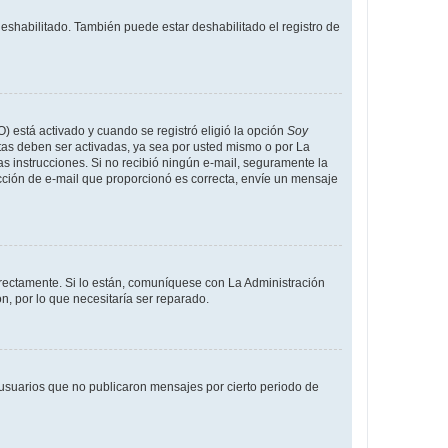
deshabilitado. También puede estar deshabilitado el registro de
O) está activado y cuando se registró eligió la opción
Soy
tas deben ser activadas, ya sea por usted mismo o por La
 las instrucciones. Si no recibió ningún e-mail, seguramente la
rección de e-mail que proporcionó es correcta, envíe un mensaje
rrectamente. Si lo están, comuníquese con La Administración
n, por lo que necesitaría ser reparado.
usuarios que no publicaron mensajes por cierto periodo de