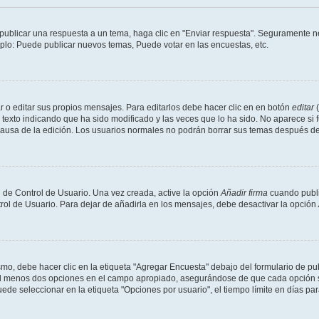
publicar una respuesta a un tema, haga clic en "Enviar respuesta". Seguramente ne
mplo: Puede publicar nuevos temas, Puede votar en las encuestas, etc.
 o editar sus propios mensajes. Para editarlos debe hacer clic en en botón
editar
(
texto indicando que ha sido modificado y las veces que lo ha sido. No aparece si 
a causa de la edición. Los usuarios normales no podrán borrar sus temas después 
 de Control de Usuario. Una vez creada, active la opción
Añadir firma
cuando publi
trol de Usuario. Para dejar de añadirla en los mensajes, debe desactivar la opción
o, debe hacer clic en la etiqueta "Agregar Encuesta" debajo del formulario de publi
 al menos dos opciones en el campo apropiado, asegurándose de que cada opción se
 seleccionar en la etiqueta "Opciones por usuario", el tiempo límite en días para 