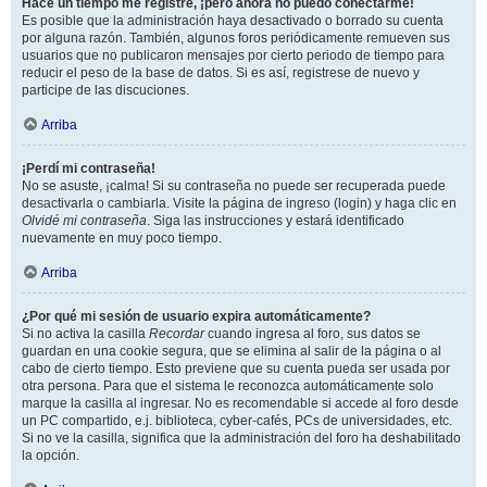
Hace un tiempo me registré, ¡pero ahora no puedo conectarme!
Es posible que la administración haya desactivado o borrado su cuenta
por alguna razón. También, algunos foros periódicamente remueven sus
usuarios que no publicaron mensajes por cierto periodo de tiempo para
reducir el peso de la base de datos. Si es así, registrese de nuevo y
participe de las discuciones.
Arriba
¡Perdí mi contraseña!
No se asuste, ¡calma! Si su contraseña no puede ser recuperada puede
desactivarla o cambiarla. Visite la página de ingreso (login) y haga clic en
Olvidé mi contraseña
. Siga las instrucciones y estará identificado
nuevamente en muy poco tiempo.
Arriba
¿Por qué mi sesión de usuario expira automáticamente?
Si no activa la casilla
Recordar
cuando ingresa al foro, sus datos se
guardan en una cookie segura, que se elimina al salir de la página o al
cabo de cierto tiempo. Esto previene que su cuenta pueda ser usada por
otra persona. Para que el sistema le reconozca automáticamente solo
marque la casilla al ingresar. No es recomendable si accede al foro desde
un PC compartido, e.j. biblioteca, cyber-cafés, PCs de universidades, etc.
Si no ve la casilla, significa que la administración del foro ha deshabilitado
la opción.