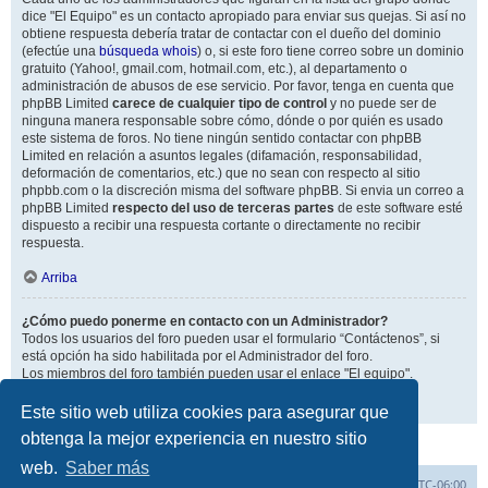
dice "El Equipo" es un contacto apropiado para enviar sus quejas. Si así no
obtiene respuesta debería tratar de contactar con el dueño del dominio
(efectúe una
búsqueda whois
) o, si este foro tiene correo sobre un dominio
gratuito (Yahoo!, gmail.com, hotmail.com, etc.), al departamento o
administración de abusos de ese servicio. Por favor, tenga en cuenta que
phpBB Limited
carece de cualquier tipo de control
y no puede ser de
ninguna manera responsable sobre cómo, dónde o por quién es usado
este sistema de foros. No tiene ningún sentido contactar con phpBB
Limited en relación a asuntos legales (difamación, responsabilidad,
deformación de comentarios, etc.) que no sean con respecto al sitio
phpbb.com o la discreción misma del software phpBB. Si envia un correo a
phpBB Limited
respecto del uso de terceras partes
de este software esté
dispuesto a recibir una respuesta cortante o directamente no recibir
respuesta.
Arriba
¿Cómo puedo ponerme en contacto con un Administrador?
Todos los usuarios del foro pueden usar el formulario “Contáctenos”, si
está opción ha sido habilitada por el Administrador del foro.
Los miembros del foro también pueden usar el enlace "El equipo".
Arriba
Este sitio web utiliza cookies para asegurar que
obtenga la mejor experiencia en nuestro sitio
web.
Saber más
Inicio
Índice general
Todos los horarios son
UTC-06:00