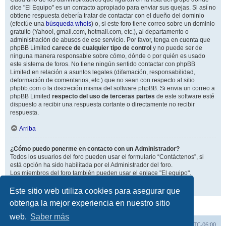
dice "El Equipo" es un contacto apropiado para enviar sus quejas. Si así no
obtiene respuesta debería tratar de contactar con el dueño del dominio
(efectúe una
búsqueda whois
) o, si este foro tiene correo sobre un dominio
gratuito (Yahoo!, gmail.com, hotmail.com, etc.), al departamento o
administración de abusos de ese servicio. Por favor, tenga en cuenta que
phpBB Limited
carece de cualquier tipo de control
y no puede ser de
ninguna manera responsable sobre cómo, dónde o por quién es usado
este sistema de foros. No tiene ningún sentido contactar con phpBB
Limited en relación a asuntos legales (difamación, responsabilidad,
deformación de comentarios, etc.) que no sean con respecto al sitio
phpbb.com o la discreción misma del software phpBB. Si envia un correo a
phpBB Limited
respecto del uso de terceras partes
de este software esté
dispuesto a recibir una respuesta cortante o directamente no recibir
respuesta.
Arriba
¿Cómo puedo ponerme en contacto con un Administrador?
Todos los usuarios del foro pueden usar el formulario “Contáctenos”, si
está opción ha sido habilitada por el Administrador del foro.
Los miembros del foro también pueden usar el enlace "El equipo".
Arriba
Este sitio web utiliza cookies para asegurar que
obtenga la mejor experiencia en nuestro sitio
web.
Saber más
Inicio
Índice general
Todos los horarios son
UTC-06:00