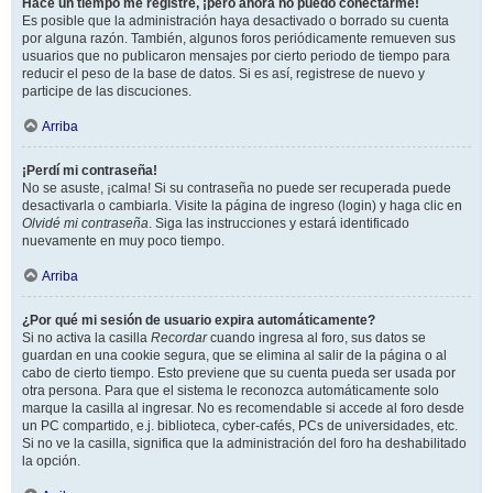
Hace un tiempo me registré, ¡pero ahora no puedo conectarme!
Es posible que la administración haya desactivado o borrado su cuenta
por alguna razón. También, algunos foros periódicamente remueven sus
usuarios que no publicaron mensajes por cierto periodo de tiempo para
reducir el peso de la base de datos. Si es así, registrese de nuevo y
participe de las discuciones.
Arriba
¡Perdí mi contraseña!
No se asuste, ¡calma! Si su contraseña no puede ser recuperada puede
desactivarla o cambiarla. Visite la página de ingreso (login) y haga clic en
Olvidé mi contraseña
. Siga las instrucciones y estará identificado
nuevamente en muy poco tiempo.
Arriba
¿Por qué mi sesión de usuario expira automáticamente?
Si no activa la casilla
Recordar
cuando ingresa al foro, sus datos se
guardan en una cookie segura, que se elimina al salir de la página o al
cabo de cierto tiempo. Esto previene que su cuenta pueda ser usada por
otra persona. Para que el sistema le reconozca automáticamente solo
marque la casilla al ingresar. No es recomendable si accede al foro desde
un PC compartido, e.j. biblioteca, cyber-cafés, PCs de universidades, etc.
Si no ve la casilla, significa que la administración del foro ha deshabilitado
la opción.