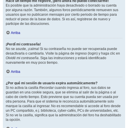
Hace un tiempo me registré, ¡pero ahora no puedo conectarme!
Es posible que la administración haya desactivado o borrado su cuenta
por alguna razón. También, algunos foros periódicamente remueven sus
usuarios que no publicaron mensajes por cierto periodo de tiempo para
reducir el peso de la base de datos. Si es así, registrese de nuevo y
participe de las discuciones.
Arriba
¡Perdí mi contraseña!
No se asuste, ¡calma! Si su contraseña no puede ser recuperada puede
desactivarla o cambiarla. Visite la página de ingreso (login) y haga clic en
Olvidé mi contraseña
. Siga las instrucciones y estará identificado
nuevamente en muy poco tiempo.
Arriba
¿Por qué mi sesión de usuario expira automáticamente?
Si no activa la casilla
Recordar
cuando ingresa al foro, sus datos se
guardan en una cookie segura, que se elimina al salir de la página o al
cabo de cierto tiempo. Esto previene que su cuenta pueda ser usada por
otra persona. Para que el sistema le reconozca automáticamente solo
marque la casilla al ingresar. No es recomendable si accede al foro desde
un PC compartido, e.j. biblioteca, cyber-cafés, PCs de universidades, etc.
Si no ve la casilla, significa que la administración del foro ha deshabilitado
la opción.