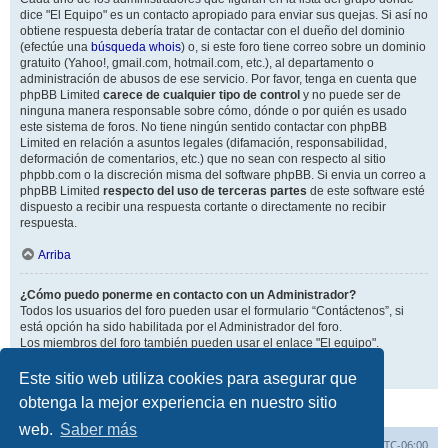
dice "El Equipo" es un contacto apropiado para enviar sus quejas. Si así no
obtiene respuesta debería tratar de contactar con el dueño del dominio
(efectúe una
búsqueda whois
) o, si este foro tiene correo sobre un dominio
gratuito (Yahoo!, gmail.com, hotmail.com, etc.), al departamento o
administración de abusos de ese servicio. Por favor, tenga en cuenta que
phpBB Limited
carece de cualquier tipo de control
y no puede ser de
ninguna manera responsable sobre cómo, dónde o por quién es usado
este sistema de foros. No tiene ningún sentido contactar con phpBB
Limited en relación a asuntos legales (difamación, responsabilidad,
deformación de comentarios, etc.) que no sean con respecto al sitio
phpbb.com o la discreción misma del software phpBB. Si envia un correo a
phpBB Limited
respecto del uso de terceras partes
de este software esté
dispuesto a recibir una respuesta cortante o directamente no recibir
respuesta.
Arriba
¿Cómo puedo ponerme en contacto con un Administrador?
Todos los usuarios del foro pueden usar el formulario “Contáctenos”, si
está opción ha sido habilitada por el Administrador del foro.
Los miembros del foro también pueden usar el enlace "El equipo".
Arriba
Este sitio web utiliza cookies para asegurar que
obtenga la mejor experiencia en nuestro sitio
web.
Saber más
Inicio
Índice general
Todos los horarios son
UTC-06:00