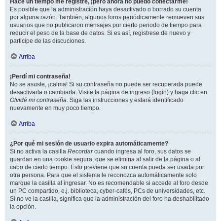
Hace un tiempo me registré, ¡pero ahora no puedo conectarme!
Es posible que la administración haya desactivado o borrado su cuenta
por alguna razón. También, algunos foros periódicamente remueven sus
usuarios que no publicaron mensajes por cierto periodo de tiempo para
reducir el peso de la base de datos. Si es así, registrese de nuevo y
participe de las discuciones.
Arriba
¡Perdí mi contraseña!
No se asuste, ¡calma! Si su contraseña no puede ser recuperada puede
desactivarla o cambiarla. Visite la página de ingreso (login) y haga clic en
Olvidé mi contraseña
. Siga las instrucciones y estará identificado
nuevamente en muy poco tiempo.
Arriba
¿Por qué mi sesión de usuario expira automáticamente?
Si no activa la casilla
Recordar
cuando ingresa al foro, sus datos se
guardan en una cookie segura, que se elimina al salir de la página o al
cabo de cierto tiempo. Esto previene que su cuenta pueda ser usada por
otra persona. Para que el sistema le reconozca automáticamente solo
marque la casilla al ingresar. No es recomendable si accede al foro desde
un PC compartido, e.j. biblioteca, cyber-cafés, PCs de universidades, etc.
Si no ve la casilla, significa que la administración del foro ha deshabilitado
la opción.