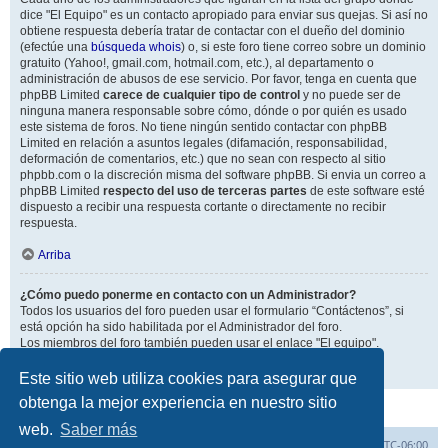
dice "El Equipo" es un contacto apropiado para enviar sus quejas. Si así no
obtiene respuesta debería tratar de contactar con el dueño del dominio
(efectúe una
búsqueda whois
) o, si este foro tiene correo sobre un dominio
gratuito (Yahoo!, gmail.com, hotmail.com, etc.), al departamento o
administración de abusos de ese servicio. Por favor, tenga en cuenta que
phpBB Limited
carece de cualquier tipo de control
y no puede ser de
ninguna manera responsable sobre cómo, dónde o por quién es usado
este sistema de foros. No tiene ningún sentido contactar con phpBB
Limited en relación a asuntos legales (difamación, responsabilidad,
deformación de comentarios, etc.) que no sean con respecto al sitio
phpbb.com o la discreción misma del software phpBB. Si envia un correo a
phpBB Limited
respecto del uso de terceras partes
de este software esté
dispuesto a recibir una respuesta cortante o directamente no recibir
respuesta.
Arriba
¿Cómo puedo ponerme en contacto con un Administrador?
Todos los usuarios del foro pueden usar el formulario “Contáctenos”, si
está opción ha sido habilitada por el Administrador del foro.
Los miembros del foro también pueden usar el enlace "El equipo".
Arriba
Este sitio web utiliza cookies para asegurar que
obtenga la mejor experiencia en nuestro sitio
web.
Saber más
Inicio
Índice general
Todos los horarios son
UTC-06:00