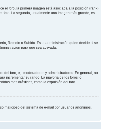
 el foro, la primera imagen está asociada a la posición (rank)
 del foro. La segunda, usualmente una imagen más grande, es
lería, Remoto o Subida. Es la administración quien decide si se
ministración para que sea activada.
o del foro, e.j. moderadores y administradores. En general, no
ara incrementar su rango. La mayoría de los foros lo
didas mas drásticas, como la expulsión del foro.
l uso malicioso del sistema de e-mail por usuarios anónimos.