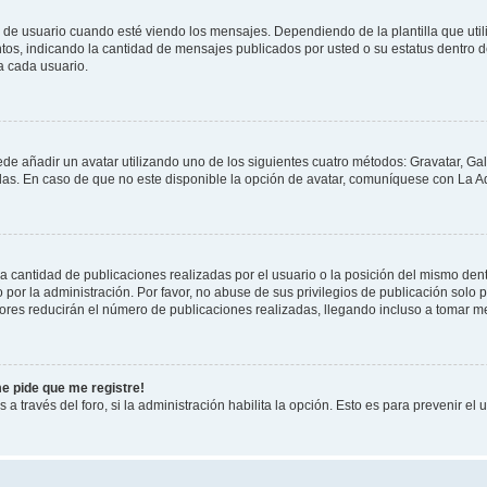
suario cuando esté viendo los mensajes. Dependiendo de la plantilla que utilice
ntos, indicando la cantidad de mensajes publicados por usted o su estatus dentro
a cada usuario.
ede añadir un avatar utilizando uno de los siguientes cuatro métodos: Gravatar, Ga
s. En caso de que no este disponible la opción de avatar, comuníquese con La Ad
cantidad de publicaciones realizadas por el usuario o la posición del mismo dentr
r la administración. Por favor, no abuse de sus privilegios de publicación solo p
ores reducirán el número de publicaciones realizadas, llegando incluso a tomar me
me pide que me registre!
 a través del foro, si la administración habilita la opción. Esto es para prevenir e