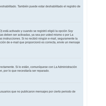
deshabilitado. También puede estar deshabilitado el registro de
O) está activado y cuando se registró eligió la opción
Soy
tas deben ser activadas, ya sea por usted mismo o por La
 las instrucciones. Si no recibió ningún e-mail, seguramente la
rección de e-mail que proporcionó es correcta, envíe un mensaje
rrectamente. Si lo están, comuníquese con La Administración
n, por lo que necesitaría ser reparado.
usuarios que no publicaron mensajes por cierto periodo de