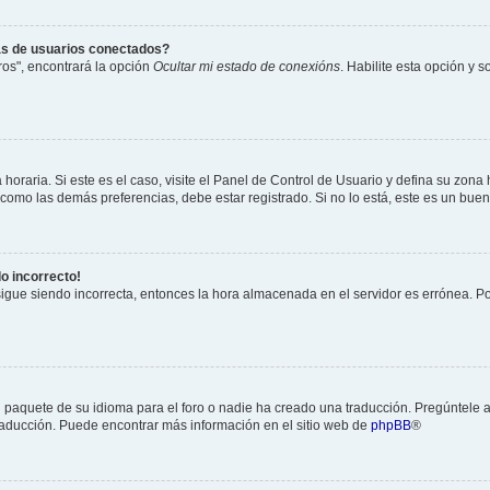
as de usuarios conectados?
os", encontrará la opción
Ocultar mi estado de conexións
. Habilite esta opción y 
horaria. Si este es el caso, visite el Panel de Control de Usuario y defina su zona
 como las demás preferencias, debe estar registrado. Si no lo está, este es un bu
do incorrecto!
 sigue siendo incorrecta, entonces la hora almacenada en el servidor es errónea. P
 paquete de su idioma para el foro o nadie ha creado una traducción. Pregúntele a
 traducción. Puede encontrar más información en el sitio web de
phpBB
®