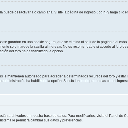
 puede desactivarla o cambiarla. Visite la página de ingreso (login) y haga clic 
os se guardan en una cookie segura, que se elimina al salir de la página o al cab
ente solo marque la casilla al ingresar. No es recomendable si accede al foro des
tración del foro ha deshabilitado la opción.
les le mantienen autorizado para acceder a determinados recursos del foro y estar
 la administración ha habilitado la opción. Si está teniendo problemas con el ingres
 están archivados en nuestra base de datos. Para modificarlos, visite el Panel de 
 sistema le permitirá cambiar sus datos y preferencias.