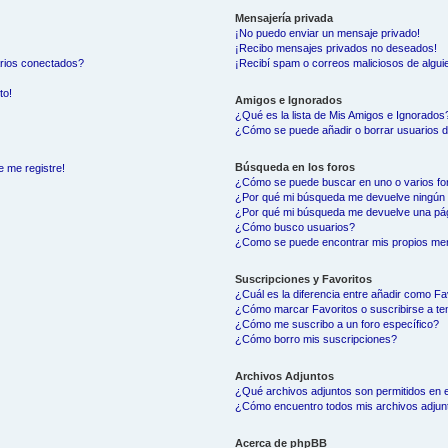
Mensajería privada
¡No puedo enviar un mensaje privado!
¡Recibo mensajes privados no deseados!
arios conectados?
¡Recibí spam o correos maliciosos de alguie
to!
Amigos e Ignorados
¿Qué es la lista de Mis Amigos e Ignorados
¿Cómo se puede añadir o borrar usuarios d
Búsqueda en los foros
e me registre!
¿Cómo se puede buscar en uno o varios fo
¿Por qué mi búsqueda me devuelve ningún 
¿Por qué mi búsqueda me devuelve una pág
¿Cómo busco usuarios?
¿Como se puede encontrar mis propios me
Suscripciones y Favoritos
¿Cuál es la diferencia entre añadir como Fa
¿Cómo marcar Favoritos o suscribirse a t
¿Cómo me suscribo a un foro específico?
¿Cómo borro mis suscripciones?
Archivos Adjuntos
¿Qué archivos adjuntos son permitidos en e
¿Cómo encuentro todos mis archivos adjun
Acerca de phpBB