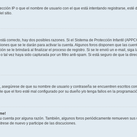
ección IP o que el nombre de usuario con el que está intentando registrarse, esté 
l sitio.
stá correcto, hay dos posibles razones. Si el Sistema de Protección Infantil (APPC
iones que se le darán para activar la cuenta. Algunos foros disponen que las cuen
ón se le brindará al finalizar el proceso de registro. Si se le envió un e-mail, siga
o tal vez haya sido capturada por un filtro anti-spam. Si está seguro de que la di
o, asegúrese de que su nombre de usuario y contraseña se encuentren escritos co
 que el foro esté mal configurado por su dueño y/o tenga fallos en la programació
rme!
su cuenta por alguna razón. También, algunos foros periódicamente remueven sus 
strese de nuevo y participe de las discuciones.