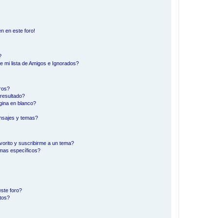
n en este foro!
?
e mi lista de Amigos e Ignorados?
ros?
resultado?
ina en blanco?
nsajes y temas?
vorito y suscribirme a un tema?
emas específicos?
ste foro?
tos?