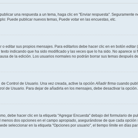
publicar una respuesta a un tema, haga clic en "Enviar respuesta". Seguramente ne
mplo: Puede publicar nuevos temas, Puede votar en las encuestas, etc.
 o editar sus propios mensajes. Para editarlos debe hacer clic en en botón
editar
(
texto indicando que ha sido modificado y las veces que lo ha sido. No aparece si 
a causa de la edición. Los usuarios normales no podrán borrar sus temas después 
 de Control de Usuario. Una vez creada, active la opción
Añadir firma
cuando publi
trol de Usuario. Para dejar de añadirla en los mensajes, debe desactivar la opción
o, debe hacer clic en la etiqueta "Agregar Encuesta" debajo del formulario de publi
 al menos dos opciones en el campo apropiado, asegurándose de que cada opción se
 seleccionar en la etiqueta "Opciones por usuario", el tiempo límite en días para 