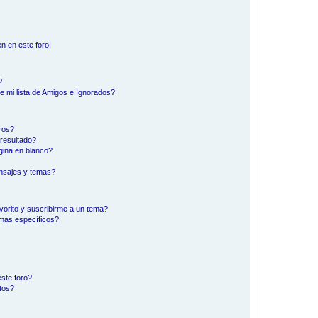
n en este foro!
?
e mi lista de Amigos e Ignorados?
ros?
resultado?
ina en blanco?
nsajes y temas?
vorito y suscribirme a un tema?
emas específicos?
ste foro?
tos?