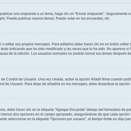
publicar una respuesta a un tema, haga clic en "Enviar respuesta". Seguramente ne
mplo: Puede publicar nuevos temas, Puede votar en las encuestas, etc.
 o editar sus propios mensajes. Para editarlos debe hacer clic en en botón
editar
(
texto indicando que ha sido modificado y las veces que lo ha sido. No aparece si 
a causa de la edición. Los usuarios normales no podrán borrar sus temas después 
 de Control de Usuario. Una vez creada, active la opción
Añadir firma
cuando publi
trol de Usuario. Para dejar de añadirla en los mensajes, debe desactivar la opción
o, debe hacer clic en la etiqueta "Agregar Encuesta" debajo del formulario de publi
 al menos dos opciones en el campo apropiado, asegurándose de que cada opción se
 seleccionar en la etiqueta "Opciones por usuario", el tiempo límite en días para 