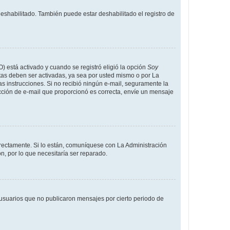
deshabilitado. También puede estar deshabilitado el registro de
O) está activado y cuando se registró eligió la opción
Soy
tas deben ser activadas, ya sea por usted mismo o por La
 las instrucciones. Si no recibió ningún e-mail, seguramente la
rección de e-mail que proporcionó es correcta, envíe un mensaje
rrectamente. Si lo están, comuníquese con La Administración
n, por lo que necesitaría ser reparado.
usuarios que no publicaron mensajes por cierto periodo de