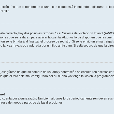
ección IP o que el nombre de usuario con el que está intentando registrarse, esté 
l sitio.
stá correcto, hay dos posibles razones. Si el Sistema de Protección Infantil (APPC
iones que se le darán para activar la cuenta. Algunos foros disponen que las cuen
ón se le brindará al finalizar el proceso de registro. Si se le envió un e-mail, siga
o tal vez haya sido capturada por un filtro anti-spam. Si está seguro de que la di
o, asegúrese de que su nombre de usuario y contraseña se encuentren escritos co
 que el foro esté mal configurado por su dueño y/o tenga fallos en la programació
rme!
su cuenta por alguna razón. También, algunos foros periódicamente remueven sus 
strese de nuevo y participe de las discuciones.