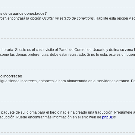
as de usuarios conectados?
os", encontrará la opción
Ocultar mi estado de conexións
. Habilite esta opción y 
horaria. Si este es el caso, visite el Panel de Control de Usuario y defina su zona
 como las demás preferencias, debe estar registrado. Si no lo está, este es un bu
do incorrecto!
 sigue siendo incorrecta, entonces la hora almacenada en el servidor es errónea. P
 paquete de su idioma para el foro o nadie ha creado una traducción. Pregúntele a
 traducción. Puede encontrar más información en el sitio web de
phpBB
®