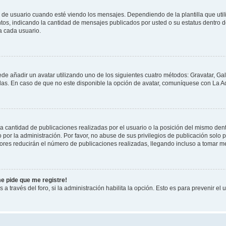
suario cuando esté viendo los mensajes. Dependiendo de la plantilla que utilice
ntos, indicando la cantidad de mensajes publicados por usted o su estatus dentro
a cada usuario.
ede añadir un avatar utilizando uno de los siguientes cuatro métodos: Gravatar, Ga
s. En caso de que no este disponible la opción de avatar, comuníquese con La Ad
cantidad de publicaciones realizadas por el usuario o la posición del mismo dentr
r la administración. Por favor, no abuse de sus privilegios de publicación solo p
ores reducirán el número de publicaciones realizadas, llegando incluso a tomar me
me pide que me registre!
 a través del foro, si la administración habilita la opción. Esto es para prevenir e