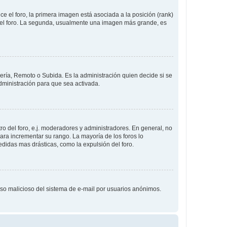
 el foro, la primera imagen está asociada a la posición (rank)
 del foro. La segunda, usualmente una imagen más grande, es
lería, Remoto o Subida. Es la administración quien decide si se
ministración para que sea activada.
o del foro, e.j. moderadores y administradores. En general, no
ara incrementar su rango. La mayoría de los foros lo
didas mas drásticas, como la expulsión del foro.
l uso malicioso del sistema de e-mail por usuarios anónimos.