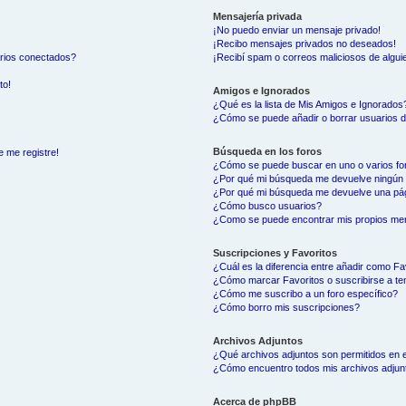
Mensajería privada
¡No puedo enviar un mensaje privado!
¡Recibo mensajes privados no deseados!
arios conectados?
¡Recibí spam o correos maliciosos de alguie
to!
Amigos e Ignorados
¿Qué es la lista de Mis Amigos e Ignorados
¿Cómo se puede añadir o borrar usuarios d
Búsqueda en los foros
e me registre!
¿Cómo se puede buscar en uno o varios fo
¿Por qué mi búsqueda me devuelve ningún 
¿Por qué mi búsqueda me devuelve una pág
¿Cómo busco usuarios?
¿Como se puede encontrar mis propios me
Suscripciones y Favoritos
¿Cuál es la diferencia entre añadir como Fa
¿Cómo marcar Favoritos o suscribirse a t
¿Cómo me suscribo a un foro específico?
¿Cómo borro mis suscripciones?
Archivos Adjuntos
¿Qué archivos adjuntos son permitidos en e
¿Cómo encuentro todos mis archivos adjun
Acerca de phpBB