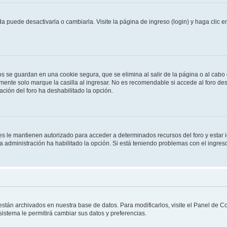
 puede desactivarla o cambiarla. Visite la página de ingreso (login) y haga clic 
os se guardan en una cookie segura, que se elimina al salir de la página o al cab
ente solo marque la casilla al ingresar. No es recomendable si accede al foro des
tración del foro ha deshabilitado la opción.
les le mantienen autorizado para acceder a determinados recursos del foro y estar
 la administración ha habilitado la opción. Si está teniendo problemas con el ingres
 están archivados en nuestra base de datos. Para modificarlos, visite el Panel de 
 sistema le permitirá cambiar sus datos y preferencias.